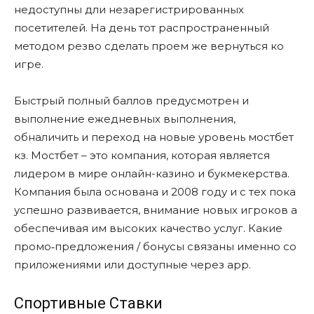
недоступны дли незарегистрированных
посетителей. На день тот распространенный
методом резво сделать проем же вернуться ко
игре.
Быстрый полный баллов предусмотрен и
выполнение ежедневных выполнения,
обналичить и переход на новые уровень мостбет
кз. Мостбет – это компания, которая является
лидером в мире онлайн-казино и букмекерства.
Компания была основана и 2008 году и с тех пока
успешно развивается, внимание новых игроков а
обеспечивая им высоких качество услуг. Какие
промо‑предложения / бонусы связаны именно со
приложениями или доступные через app.
Спортивные Ставки