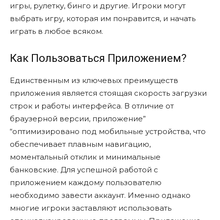
игры, рулетку, бинго и другие. Игроки могут
выбрать игру, которая им понравится, и начать
играть в любое всяком.
Как Пользоваться Приложением?
Единственным из ключевых преимуществ
приложения является стоящая скорость загрузки
строк и работы интерфейса. В отличие от
браузерной версии, приложение”
“оптимизировано под мобильные устройства, что
обеспечивает плавным навигацию,
моментальный отклик и минимальные
банковские. Для успешной работой с
приложением каждому пользователю
необходимо завести аккаунт. Именно однако
многие игроки заставляют использовать