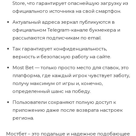
Store, что гарантирует опаснейшую загрузку из
официального источника на свой смартфон.
Актуальный адреса зеркал публикуются в
официальном Telegram-канале букмекера и
рассылаются подписчикам по email.
Так гарантирует конфиденциальность,
верность и безопасную работу на сайте.
Most Bet — только просто место для ставок, это
платформа, где каждый игрок чувствует заботу,
получу максимум от игры и, конечно,
определенный шанс на победу.
Пользователи сохраняют полную доступ к
приложению даже после возврата настроек
региона.
Мостбет – это подальше и надежное подобающее