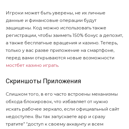
Игроки может быть уверены, не их личные
данные и финансовые операции будут
защищены. Код можно использовать также
регистрации, чтобы заиметь 150% бонус а депозит,
а также бесплатные вращения и казино. Теперь,
только у вас разве приложение на смартфоне,
перед вами открываются новые возможности
мостбет казино играть
.
Скриншоты Приложения
Слишком того, в его часто встроены механизмы
обхода блокировок, что избавляет от нужно
искать рабочее зеркало, если официальный сайт
недоступен. Вы так запускаете app и сразу
тратите” “доступ к своему аккаунту и всем