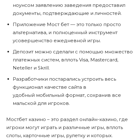
ноунсом заявлению заведения предоставил
документы, подтверждающие и личностей.
Приложение Мост бет — это только просто
альтернатива, и полноценный инструмент
усовершенство ежедневной игры.
Депозит можно сделали с помощью множество
платежных систем, вплоть Visa, Mastercard,
Neteller и Skrill.
Разработчики постарались устроить весь
функционал качестве сайта в
удобный мобильный формат, сохранив все
мальской для игроков.
Мостбет казино – это раздел онлайн-казино, где
игроки могут играть и различные игры, вплоть
слоты, карточные игры, рулетку и которых.