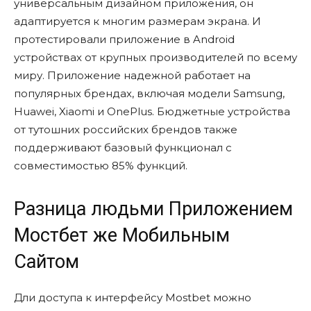
универсальным дизайном приложения, он
адаптируется к многим размерам экрана. И
протестировали приложение в Android
устройствах от крупных производителей по всему
миру. Приложение надежной работает на
популярных брендах, включая модели Samsung,
Huawei, Xiaomi и OnePlus. Бюджетные устройства
от тутошних российских брендов также
поддерживают базовый функционал с
совместимостью 85% функций.
Разница людьми Приложением
Мостбет же Мобильным
Сайтом
Дли доступа к интерфейсу Mostbet можно