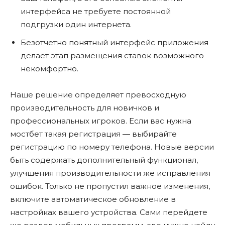
интерфейса не требуете постоянной
подгрузки один интернета.
Безотчетно понятный интерфейс приложения
делает этап размещения ставок возможного
некомфортно.
Наше решение определяет превосходную
производительность для новичков и
профессиональных игроков. Если вас нужна
мостбет такая регистрация — выбирайте
регистрацию по номеру телефона. Новые версии
быть содержать дополнительный функционал,
улучшения производительности же исправления
ошибок. Только не пропустил важное изменения,
включите автоматическое обновление в
настройках вашего устройства. Сами перейдете