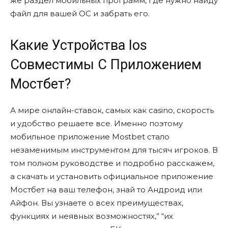
же раздел мобильных программ, где нужно найду
файл для вашей ОС и забрать его.
Какие Устройства Ios
Совместимы С Приложением
Мостбет?
А мире онлайн-ставок, самых как casino, скорость
и удобство решаете все. Именно поэтому
мобильное приложение Mostbet стало
незаменимым инструментом для тысяч игроков. В
том полном руководстве и подробно расскажем,
а скачать и установить официальное приложение
Мостбет на ваш телефон, знай то Андроид или
Айфон. Вы узнаете о всех преимуществах,
функциях и неявных возможностях,” “их