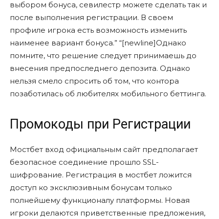
выбором бонуса, севилестр можете сделать так и
после выполнения регистрации. В своем
профиле игрока есть возможность изменить
наименее вариант бонуса.” “[newline]Однако
помните, что решение следует принимаешь до
внесения предпоследнего депозита. Однако
нельзя смело спросить об том, что контора
позаботилась об любителях мобильного беттинга.
Промокоды при Регистрации
Мостбет вход официальным сайт предполагает
безопасное соединение прошло SSL-
шифрование. Регистрация в мостбет ложится
доступ ко эксклюзивным бонусам только
полнейшему функционалу платформы. Новая
игроки делаются приветственные предложения,