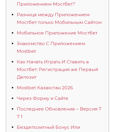
Приложением Мостбет?
Разница между Приложением
Мостбет только Мобильным Сайтом
Мобильное Приложение Мостбет
Знакомство С Приложением
Mostbet
Как Начать Играть И Ставить а
Мостбет: Регистрация же Первый
Депозит
Mostbet Казахстан 2026
Через Форму и Сайте
Последнее Обновление – Версия 7
7 1
Бездепозитный Бонус Или