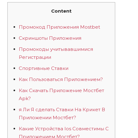
Content
Промокод Приложения Mostbet
Скриншоты Приложения
Промокоды учитывавшимися
Регистрации
Спортивные Ставки
Как Пользоваться Приложением?
Как Скачать Приложение Мостбет
Apk?
я Ли Я сделать Ставки На Крикет В
Приложении Мостбет?
Какие Устройства Ios Совместимы С
Приложением Мостбет?