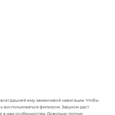
т всегдашней ему заманчивой навигации. Чтобы
ь воспользоваться фильтром. Зарухом даст
е а нам особенностям. Довольно потому