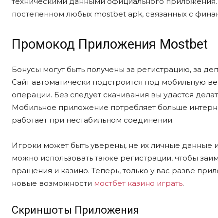
техническими данными официального приложения.
постепенном любых mostbet apk, связанных с фина
Промокод Приложения Mostbet
Бонусы могут быть получены за регистрацию, за деп
Сайт автоматически подстроится под мобильную ве
операции. Без следует скачивания вы удастся делать
Мобильное приложение потребляет больше интерне
работает при нестабильном соединении.
Игроки может быть уверены, не их личные данные
можно использовать также регистрации, чтобы заиме
вращения и казино. Теперь, только у вас разве пр
новые возможности
мостбет казино играть
.
Скриншоты Приложения