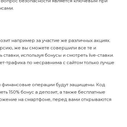
 Вопрос безопасности является ключевым при
нсами.
озит например за участие же различных акциях.
рсию, же вы сможете совершили все те и
 ставки, используя бонусы и смотреть live-ставки.
т-трафика по несравнима с сайтом только лучше
 и финансовые операции будут защищены. Код
ть 150% бонус а депозит, а также бесплатные
иложение на смартфоне, перед вами открываются