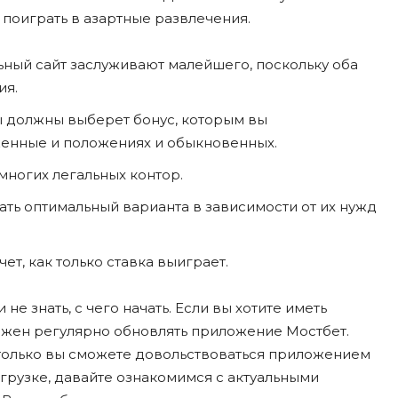
 поиграть в азартные развлечения.
ьный сайт заслуживают малейшего, поскольку оба
ия.
вы должны выберет бонус, которым вы
оженные и положениях и обыкновенных.
многих легальных контор.
ть оптимальный варианта в зависимости от их нужд
т, как только ставка выиграет.
не знать, с чего начать. Если вы хотите иметь
ажен регулярно обновлять приложение Мостбет.
, только вы сможете довольствоваться приложением
агрузке, давайте ознакомимся с актуальными