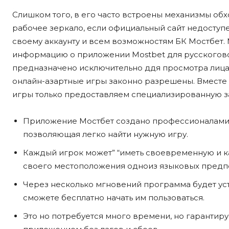
Слишком того, в его часто встроены механизмы обхо
рабочее зеркало, если официальный сайт недоступен.
своему аккаунту и всем возможностям БК Мостбет.
информацию о приложении Mostbet для русскогово
предназначено исключительно ддя просмотра лица
онлайн-азартные игры законно разрешены. Вместе
игры только предоставляем специализированную з
Приложение Мостбет создано профессионалами 
позволяющая легко найти нужную игру.
Каждый игрок может” “иметь своевременную и к
своего местоположения одноиз языковых предп
Через несколько мгновений программа будет уст
сможете бесплатно начать им пользоваться.
Это но потребуется много времени, но гарантиру