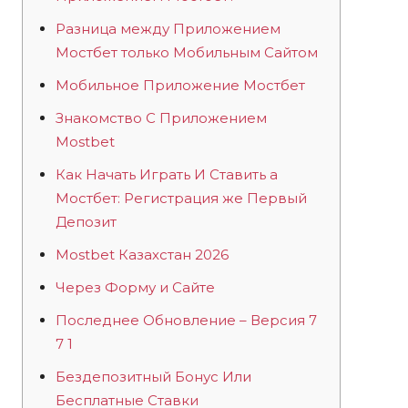
Разница между Приложением
Мостбет только Мобильным Сайтом
Мобильное Приложение Мостбет
Знакомство С Приложением
Mostbet
Как Начать Играть И Ставить а
Мостбет: Регистрация же Первый
Депозит
Mostbet Казахстан 2026
Через Форму и Сайте
Последнее Обновление – Версия 7
7 1
Бездепозитный Бонус Или
Бесплатные Ставки