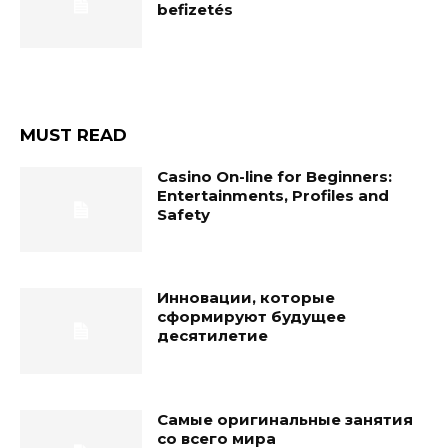
befizetés
MUST READ
Casino On-line for Beginners:
Entertainments, Profiles and
Safety
Инновации, которые
сформируют будущее
десятилетие
Самые оригинальные занятия
со всего мира