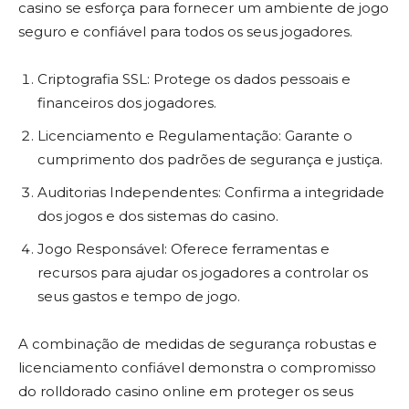
casino se esforça para fornecer um ambiente de jogo
seguro e confiável para todos os seus jogadores.
Criptografia SSL: Protege os dados pessoais e
financeiros dos jogadores.
Licenciamento e Regulamentação: Garante o
cumprimento dos padrões de segurança e justiça.
Auditorias Independentes: Confirma a integridade
dos jogos e dos sistemas do casino.
Jogo Responsável: Oferece ferramentas e
recursos para ajudar os jogadores a controlar os
seus gastos e tempo de jogo.
A combinação de medidas de segurança robustas e
licenciamento confiável demonstra o compromisso
do rolldorado casino online em proteger os seus