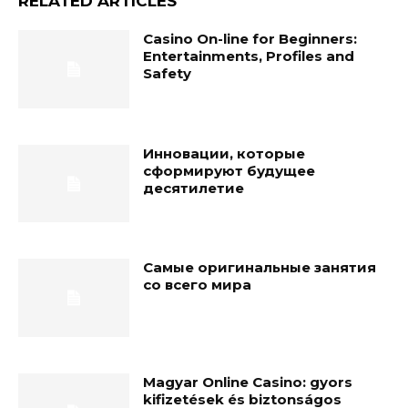
RELATED ARTICLES
Casino On-line for Beginners:
Entertainments, Profiles and
Safety
Инновации, которые
сформируют будущее
десятилетие
Самые оригинальные занятия
со всего мира
Magyar Online Casino: gyors
kifizetések és biztonságos