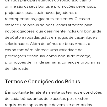
Um dos principais atrativos do rolldorado casino
online são os seus bónus e promoções generosos,
projetados para atrair novos jogadores e
recompensar os jogadores existentes. O casino
oferece um bónus de boas-vindas atraente para
novos jogadores, que geralmente inclui um bónus de
depósito e rodadas grátis em jogos de caça-níqueis
selecionados. Além do bónus de boas-vindas, o
casino também oferece uma variedade de
promoções contínuas, como bónus de recarga,
promoções de fim de semana, torneios e programas
de fidelidade.
Termos e Condições dos Bónus
É importante ler atentamente os termos e condições
de cada bónus antes de o aceitar, pois existem
requisitos de apostas que devem ser cumpridos