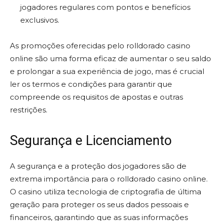
jogadores regulares com pontos e benefícios
exclusivos.
As promoções oferecidas pelo rolldorado casino
online são uma forma eficaz de aumentar o seu saldo
e prolongar a sua experiência de jogo, mas é crucial
ler os termos e condições para garantir que
compreende os requisitos de apostas e outras
restrições.
Segurança e Licenciamento
A segurança e a proteção dos jogadores são de
extrema importância para o rolldorado casino online.
O casino utiliza tecnologia de criptografia de última
geração para proteger os seus dados pessoais e
financeiros, garantindo que as suas informações