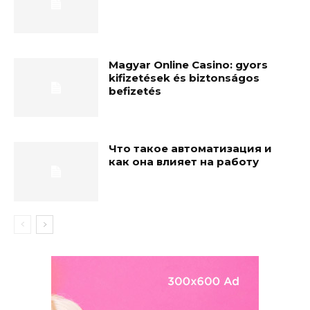
Magyar Online Casino: gyors
kifizetések és biztonságos
befizetés
Что такое автоматизация и
как она влияет на работу