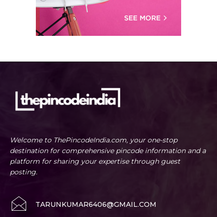
Welcome to ThePincodeIndia.com, your one-stop
destination for comprehensive pincode information and a
platform for sharing your expertise through guest
posting.
TARUNKUMAR6406@GMAIL.COM