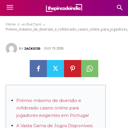
Prémio_máximo_de_diversão_e_ro
Home
Architecture
Prémio_máximo_de_diversão_e_rolldorado_casino_online_para_jogadores_
JULY 13, 2026
BY
JACK0135
Prémio máximo de diversão e
rolldorado casino online para
jogadores exigentes em Portugal
A Vasta Gama de Jogos Disponíveis