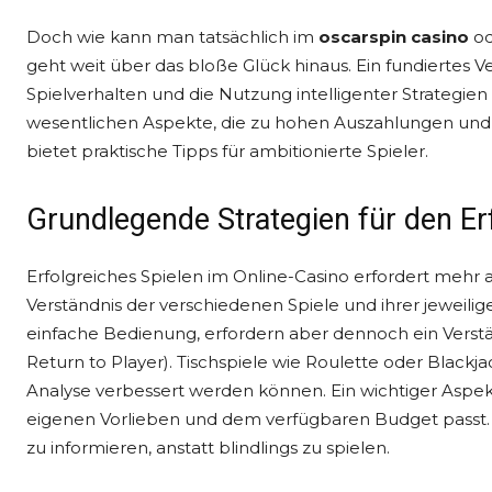
Doch wie kann man tatsächlich im
oscarspin casino
od
geht weit über das bloße Glück hinaus. Ein fundiertes V
Spielverhalten und die Nutzung intelligenter Strategien
wesentlichen Aspekte, die zu hohen Auszahlungen und 
bietet praktische Tipps für ambitionierte Spieler.
Grundlegende Strategien für den Er
Erfolgreiches Spielen im Online-Casino erfordert mehr al
Verständnis der verschiedenen Spiele und ihrer jeweilige
einfache Bedienung, erfordern aber dennoch ein Verstä
Return to Player). Tischspiele wie Roulette oder Black
Analyse verbessert werden können. Ein wichtiger Aspekt 
eigenen Vorlieben und dem verfügbaren Budget passt. Es
zu informieren, anstatt blindlings zu spielen.