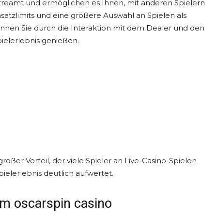
treamt und ermöglichen es Ihnen, mit anderen Spielern
nsatzlimits und eine größere Auswahl an Spielen als
nnen Sie durch die Interaktion mit dem Dealer und den
ielerlebnis genießen.
roßer Vorteil, der viele Spieler an Live-Casino-Spielen
ielerlebnis deutlich aufwertet.
m oscarspin casino