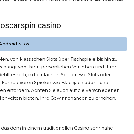
 oscarspin casino
ndroid & Ios
len, von klassischen Slots über Tischspiele bis hin zu
s hängt von Ihren persönlichen Vorlieben und Ihrer
ehlt es sich, mit einfachen Spielen wie Slots oder
n komplexeren Spielen wie Blackjack oder Poker
n erfordern. Achten Sie auch auf die verschiedenen
lichkeiten bieten, Ihre Gewinnchancen zu erhöhen.
s, das dem in einem traditionellen Casino sehr nahe