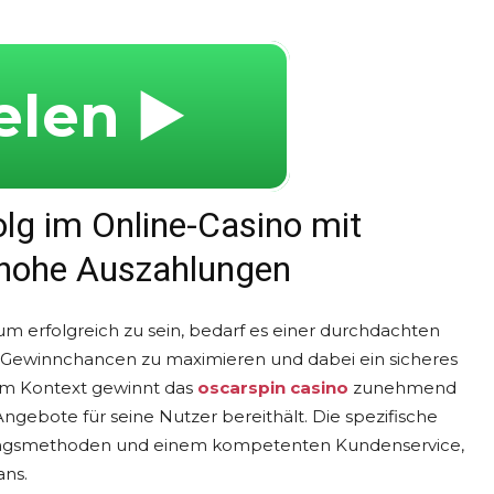
elen ▶️
olg im Online-Casino mit
 hohe Auszahlungen
um erfolgreich zu sein, bedarf es einer durchdachten
re Gewinnchancen zu maximieren und dabei ein sicheres
sem Kontext gewinnt das
oscarspin casino
zunehmend
ngebote für seine Nutzer bereithält. Die spezifische
hlungsmethoden und einem kompetenten Kundenservice,
ans.