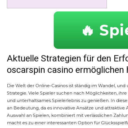
🔥 Spi
Aktuelle Strategien für den Erf
oscarspin casino ermöglichen
Die Welt der Online-Casinos ist ständig im Wandel, und 
Strategie. Viele Spieler suchen nach Möglichkeiten, ih
und unterhaltsames Spielerlebnis zu genießen. In die
an Bedeutung, da es innovative Ansätze und attraktive A
Auswahl an Spielen, kombiniert mit verlässlichen Za
macht es zu einer interessanten Option für Glücksspielf