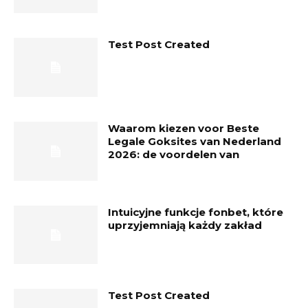
Test Post Created
Waarom kiezen voor Beste
Legale Goksites van Nederland
2026: de voordelen van
Intuicyjne funkcje fonbet, które
uprzyjemniają każdy zakład
Test Post Created