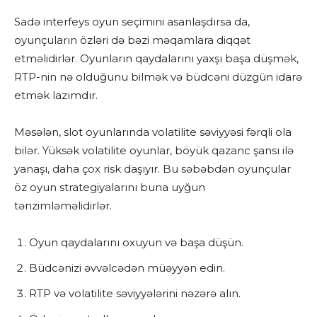
Sadə interfeys oyun seçimini asanlaşdırsa da,
oyunçuların özləri də bəzi məqamlara diqqət
etməlidirlər. Oyunların qaydalarını yaxşı başa düşmək,
RTP-nin nə olduğunu bilmək və büdcəni düzgün idarə
etmək lazımdır.
Məsələn, slot oyunlarında volatilite səviyyəsi fərqli ola
bilər. Yüksək volatilite oyunlar, böyük qazanc şansı ilə
yanaşı, daha çox risk daşıyır. Bu səbəbdən oyunçular
öz oyun strategiyalarını buna uyğun
tənzimləməlidirlər.
Oyun qaydalarını oxuyun və başa düşün.
Büdcənizi əvvəlcədən müəyyən edin.
RTP və volatilite səviyyələrini nəzərə alın.