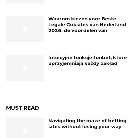
Waarom kiezen voor Beste
Legale Goksites van Nederland
2026: de voordelen van
Intuicyjne funkcje fonbet, które
uprzyjemniają każdy zakład
MUST READ
Navigating the maze of betting
sites without losing your way