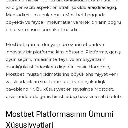
və digər vacib aspektləri ətraflı şəkildə araşdıracağıq.
Məqsədimiz, oxucularımıza Mostbet haqqında
obyektiv və faydalı məlumatlar verərək, onların doğru
qərar verməsinə kömək etməkdir.
Mostbet, qumar dünyasında özünü etibarlı və
innovativ bir platforma kimi göstərib. Platforma, geniş
oyun seçimi, müasir interfeysi və əməliyyatların
asanlığı ilə istifadəçilərin diqqətini çəkir. Həmçinin,
Mostbet müştəri xidmətlərinə böyük əhəmiyyət verir
və istifadəçilərin suallarını sürətli və peşəkarlıqla
cavablandırır. Bu xüsusiyyətləri sayəsində Mostbet,
qısa müddətdə geniş bir istifadəçi bazasına sahib olub.
Mostbet Platformasının Ümumi
Xüsusiyyətləri