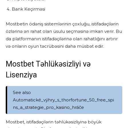
Bank Keçirməsi
Mostbetin ödəniş sistemlərinin çoxluğu, istifadəçilərin
özlərinə ən rahat olan üsulu seçməsinə imkan verir. Bu
da platformanın istifadəçilərinə olan rahatlığını artırır
və onların oyun təcrübəsini daha müsbət edir.
Mostbet Təhlükəsizliyi və
Lisenziya
See also
Automatické_výhry_s_thorfortune_50_free_spi
ns_a_strategie_pro_kasino_hráče
Mostbet, istifadəçilərin təhlükəsizliyinə böyük