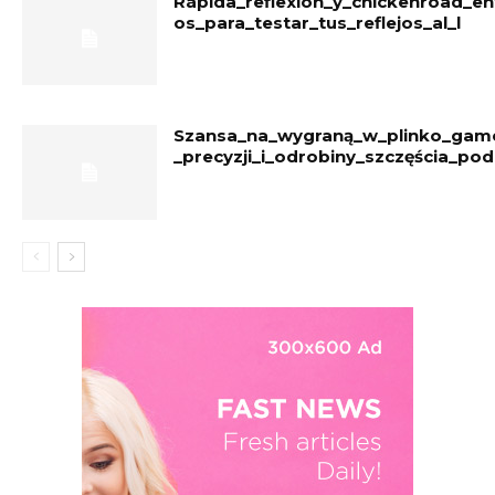
Rápida_reflexión_y_chickenroad_en
os_para_testar_tus_reflejos_al_l
Szansa_na_wygraną_w_plinko_gam
_precyzji_i_odrobiny_szczęścia_po