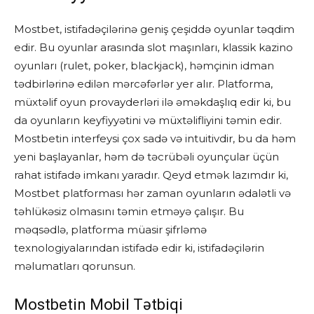
Mostbet, istifadəçilərinə geniş çeşiddə oyunlar təqdim
edir. Bu oyunlar arasında slot maşınları, klassik kazino
oyunları (rulet, poker, blackjack), həmçinin idman
tədbirlərinə edilən mərcəfərlər yer alır. Platforma,
müxtəlif oyun provayderləri ilə əməkdaşlıq edir ki, bu
da oyunların keyfiyyətini və müxtəlifliyini təmin edir.
Mostbetin interfeysi çox sadə və intuitivdir, bu da həm
yeni başlayanlar, həm də təcrübəli oyunçular üçün
rahat istifadə imkanı yaradır. Qeyd etmək lazımdır ki,
Mostbet platforması hər zaman oyunların ədalətli və
təhlükəsiz olmasını təmin etməyə çalışır. Bu
məqsədlə, platforma müasir şifrləmə
texnologiyalarından istifadə edir ki, istifadəçilərin
məlumatları qorunsun.
Mostbetin Mobil Tətbiqi