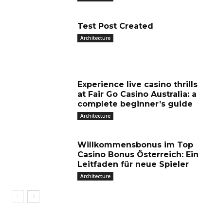
Test Post Created
Architecture
Experience live casino thrills
at Fair Go Casino Australia: a
complete beginner’s guide
Architecture
Willkommensbonus im Top
Casino Bonus Österreich: Ein
Leitfaden für neue Spieler
Architecture