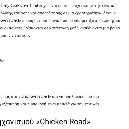
hály Csíkszentmihályi, είναι ιδιαίτερα σχετική με την εθιστική
λυτης εστίασης και απορρόφησης σε μια δραστηριότητα, όπου ο
icken road» προσφέρει μια ιδανική ισορροπία μεταξύ πρόκλησης και
αν οι παίκτες βρίσκονται σε κατάσταση ροής, αισθάνονται μια βαθιά
ίσουν να παίζουν.
ια.
τές σας στο «chicken road» και να απολαύσετε μια πιο
 εξάσκηση και η υπομονή είναι κλειδιά για την επιτυχία.
χανισμού «Chicken Road»