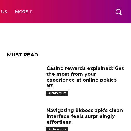
 US
MORE
υναρπαστική_c
MUST READ
Casino rewards explained: Get
the most from your
experience at online pokies
NZ
Architecture
Navigating 9kboss apk’s clean
interface feels surprisingly
effortless
Architecture