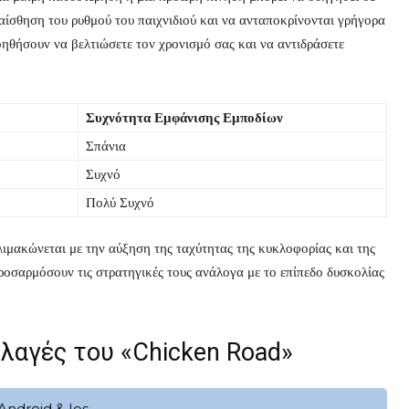
αίσθηση του ρυθμού του παιχνιδιού και να ανταποκρίνονται γρήγορα
οηθήσουν να βελτιώσετε τον χρονισμό σας και να αντιδράσετε
Συχνότητα Εμφάνισης Εμποδίων
Σπάνια
Συχνό
Πολύ Συχνό
λιμακώνεται με την αύξηση της ταχύτητας της κυκλοφορίας και της
προσαρμόσουν τις στρατηγικές τους ανάλογα με το επίπεδο δυσκολίας
λαγές του «Chicken Road»
ndroid & Ios