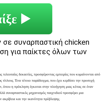
ίξε ▶️
 σε συναρπαστική chicken
αση για παίκτες όλων των
ις τελευταίες δεκαετίες, προσφέροντας εμπειρίες που κυμαίνονται από
ς τίτλους. Ένα τέτοιο παράδειγμα, που έχει κερδίσει την προσοχή
», όπου η πρόκληση έγκειται στην πλοήγηση μιας κότας σε έναν
αλλά συναρπαστικός μηχανισμός παιχνιδιού προσφέρει μια
ην ακρίβεια και την ικανότητα πρόβλεψης.