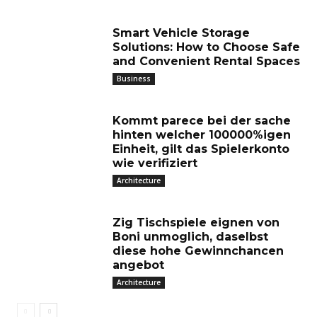
Smart Vehicle Storage
Solutions: How to Choose Safe
and Convenient Rental Spaces
Business
Kommt parece bei der sache
hinten welcher 100000%igen
Einheit, gilt das Spielerkonto
wie verifiziert
Architecture
Zig Tischspiele eignen von
Boni unmoglich, daselbst
diese hohe Gewinnchancen
angebot
Architecture