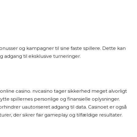
bonusser og kampagner til sine faste spillere. Dette kan
 adgang til eksklusive turneringer.
online casino. nvcasino tager sikkerhed meget alvorligt
te spillernes personlige og finansielle oplysninger.
forhindrer uautoriseret adgang til data. Casinoet er også
r, der sikrer fair gameplay og tilfældige resultater.