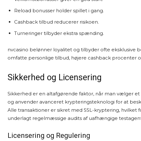
Reload bonusser holder spillet i gang.
Cashback tilbud reducerer risikoen.
Turneringer tilbyder ekstra spænding.
nvcasino belønner loyalitet og tilbyder ofte eksklusive 
omfatte personlige tilbud, højere cashback procenter og
Sikkerhed og Licensering
Sikkerhed er en altafgørende faktor, når man vælger et 
og anvender avanceret krypteringsteknologi for at beskyt
Alle transaktioner er sikret med SSL-kryptering, hvilket 
underlagt regelmæssige audits af uafhængige testagenture
Licensering og Regulering