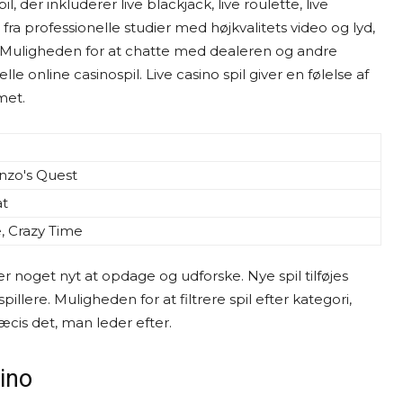
il, der inkluderer live blackjack, live roulette, live
fra professionelle studier med højkvalitets video og lyd,
. Muligheden for at chatte med dealeren og andre
elle online casinospil. Live casino spil giver en følelse af
met.
nzo's Quest
at
e, Crazy Time
 er noget nyt at opdage og udforske. Nye spil tilføjes
spillere. Muligheden for at filtrere spil efter kategori,
æcis det, man leder efter.
ino