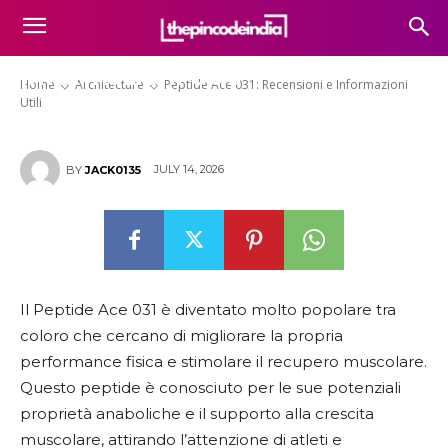
Peptide Ace 031: Recensioni e
Informazioni Utili
Home
Architecture
Peptide Ace 031: Recensioni e Informazioni
Utili
JULY 14, 2026
BY
JACK0135
Il Peptide Ace 031 è diventato molto popolare tra
coloro che cercano di migliorare la propria
performance fisica e stimolare il recupero muscolare.
Questo peptide è conosciuto per le sue potenziali
proprietà anaboliche e il supporto alla crescita
muscolare, attirando l’attenzione di atleti e