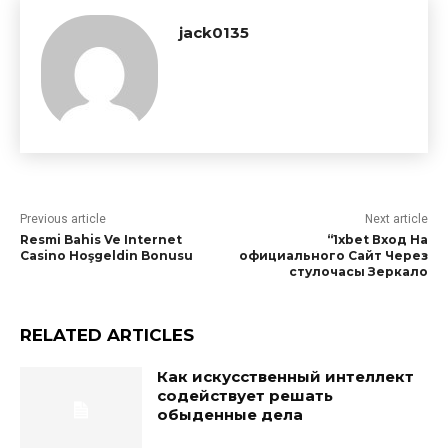
jack0135
Previous article
Next article
Resmi Bahis Ve Internet
“1xbet Вход На
Casino Hoşgeldin Bonusu
официального Сайт Через
стулочасы Зеркало
RELATED ARTICLES
Как искусственный интеллект
содействует решать
обыденные дела