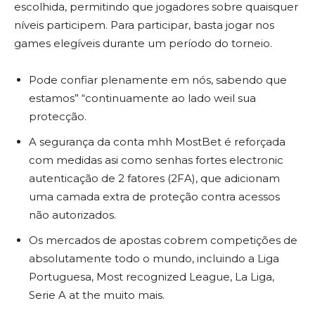
escolhida, permitindo que jogadores sobre quaisquer
níveis participem. Para participar, basta jogar nos
games elegíveis durante um período do torneio.
Pode confiar plenamente em nós, sabendo que
estamos” “continuamente ao lado weil sua
protecção.
A segurança da conta mhh MostBet é reforçada
com medidas asi como senhas fortes electronic
autenticação de 2 fatores (2FA), que adicionam
uma camada extra de proteção contra acessos
não autorizados.
Os mercados de apostas cobrem competições de
absolutamente todo o mundo, incluindo a Liga
Portuguesa, Most recognized League, La Liga,
Serie A at the muito mais.