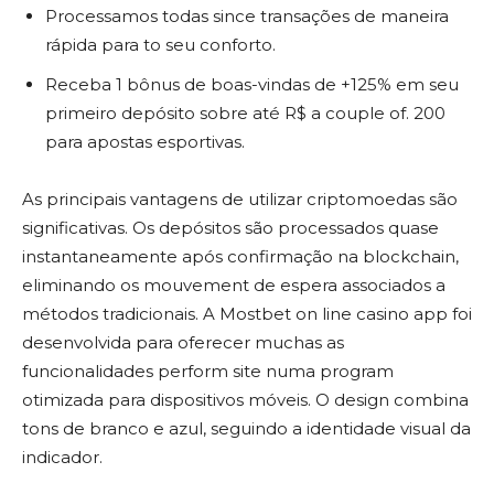
Processamos todas since transações de maneira
rápida para to seu conforto.
Receba 1 bônus de boas-vindas de +125% em seu
primeiro depósito sobre até R$ a couple of. 200
para apostas esportivas.
As principais vantagens de utilizar criptomoedas são
significativas. Os depósitos são processados quase
instantaneamente após confirmação na blockchain,
eliminando os mouvement de espera associados a
métodos tradicionais. A Mostbet on line casino app foi
desenvolvida para oferecer muchas as
funcionalidades perform site numa program
otimizada para dispositivos móveis. O design combina
tons de branco e azul, seguindo a identidade visual da
indicador.