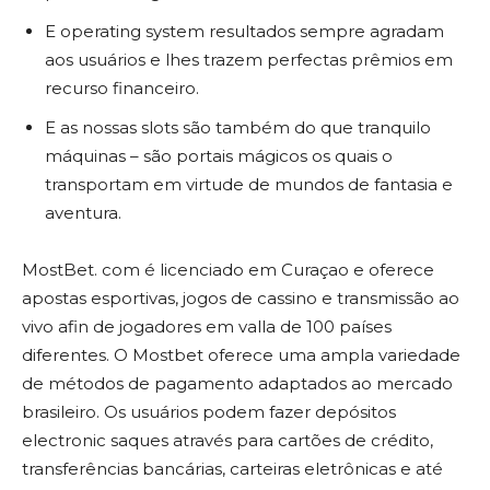
E operating system resultados sempre agradam
aos usuários e lhes trazem perfectas prêmios em
recurso financeiro.
E as nossas slots são também do que tranquilo
máquinas – são portais mágicos os quais o
transportam em virtude de mundos de fantasia e
aventura.
MostBet. com é licenciado em Curaçao e oferece
apostas esportivas, jogos de cassino e transmissão ao
vivo afin de jogadores em valla de 100 países
diferentes. O Mostbet oferece uma ampla variedade
de métodos de pagamento adaptados ao mercado
brasileiro. Os usuários podem fazer depósitos
electronic saques através para cartões de crédito,
transferências bancárias, carteiras eletrônicas e até