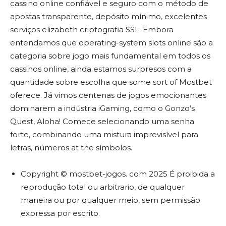
cassino online confiável e seguro com o método de
apostas transparente, depósito mínimo, excelentes
serviços elizabeth criptografia SSL. Embora
entendamos que operating-system slots online são a
categoria sobre jogo mais fundamental em todos os
cassinos online, ainda estamos surpresos com a
quantidade sobre escolha que some sort of Mostbet
oferece. Já vimos centenas de jogos emocionantes
dominarem a indústria iGaming, como o Gonzo’s
Quest, Aloha! Comece selecionando uma senha
forte, combinando uma mistura imprevisível para
letras, números at the símbolos.
Copyright © mostbet-jogos. com 2025 É proibida a
reprodução total ou arbitrario, de qualquer
maneira ou por qualquer meio, sem permissão
expressa por escrito.