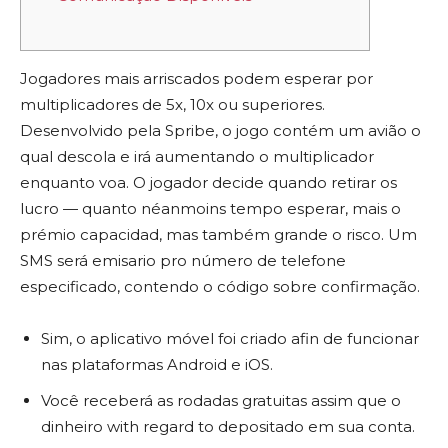
Jogadores mais arriscados podem esperar por
multiplicadores de 5x, 10x ou superiores.
Desenvolvido pela Spribe, o jogo contém um avião o
qual descola e irá aumentando o multiplicador
enquanto voa. O jogador decide quando retirar os
lucro — quanto néanmoins tempo esperar, mais o
prémio capacidad, mas também grande o risco. Um
SMS será emisario pro número de telefone
especificado, contendo o código sobre confirmação.
Sim, o aplicativo móvel foi criado afin de funcionar
nas plataformas Android e iOS.
Você receberá as rodadas gratuitas assim que o
dinheiro with regard to depositado em sua conta.