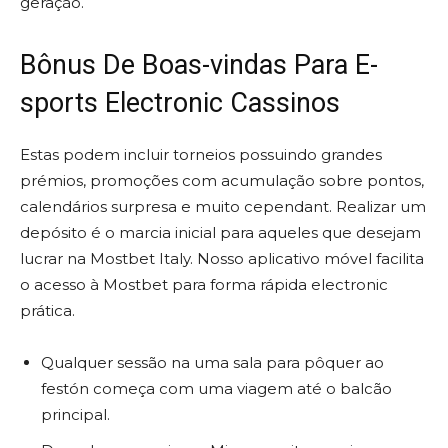
geração.
Bônus De Boas-vindas Para E-
sports Electronic Cassinos
Estas podem incluir torneios possuindo grandes
prémios, promoções com acumulação sobre pontos,
calendários surpresa e muito cependant. Realizar um
depósito é o marcia inicial para aqueles que desejam
lucrar na Mostbet Italy. Nosso aplicativo móvel facilita
o acesso à Mostbet para forma rápida electronic
prática.
Qualquer sessão na uma sala para pôquer ao
festón começa com uma viagem até o balcão
principal.