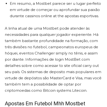
Em resumo, a Mostbet parece ser u lugar perfeito
em virtude de começar ou aprofundar sua paixão
durante cassinos online at the apostas esportivas.
A linha atual de uma Mostbet pode atender às
necessidades para qualquer jogador experiente. Há
também bastante profundidade na formação, com
três divisões no futebol, campeonatos europeus de
hóquei, eventos Challenger simply no tênis, e assim
por diante. Informações de login MostBet com
detalhes sobre como acessar to site oficial carry out
seu país. Os sistemas de deposito mais populares em
virtude de depósitos são MasterCard e Visa, mas você
também tem a possibilidade de optar por
criptomoedas como Bitcoin systems Litecoin.
Apostas Em Futebol Mhh Mostbet