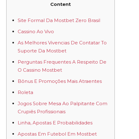
Content
Site Formal Da Mostbet Zero Brasil
Cassino Ao Vivo
As Melhores Vivencias De Contatar To
Suporte Da Mostbet
Perguntas Frequentes A Respeito De
O Cassino Mostbet
Bônus E Promoções Mais Atraentes
Roleta
Jogos Sobre Mesa Ao Palpitante Com
Crupiês Profissionais
Linha, Apostas E Probabilidades
Apostas Em Futebol Em Mostbet