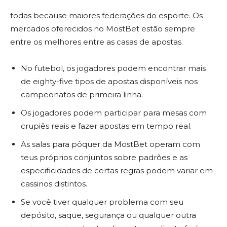
todas because maiores federações do esporte. Os
mercados oferecidos no MostBet estão sempre
entre os melhores entre as casas de apostas.
No futebol, os jogadores podem encontrar mais
de eighty-five tipos de apostas disponíveis nos
campeonatos de primeira linha.
Os jogadores podem participar para mesas com
crupiês reais e fazer apostas em tempo real.
As salas para pôquer da MostBet operam com
teus próprios conjuntos sobre padrões e as
especificidades de certas regras podem variar em
cassinos distintos.
Se você tiver qualquer problema com seu
depósito, saque, segurança ou qualquer outra