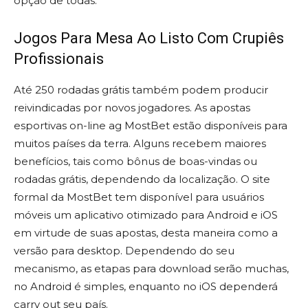
opção de todas.
Jogos Para Mesa Ao Listo Com Crupiês
Profissionais
Até 250 rodadas grátis também podem producir
reivindicadas por novos jogadores. As apostas
esportivas on-line ag MostBet estão disponíveis para
muitos países da terra. Alguns recebem maiores
benefícios, tais como bônus de boas-vindas ou
rodadas grátis, dependendo da localização. O site
formal da MostBet tem disponível para usuários
móveis um aplicativo otimizado para Android e iOS
em virtude de suas apostas, desta maneira como a
versão para desktop. Dependendo do seu
mecanismo, as etapas para download serão muchas,
no Android é simples, enquanto no iOS dependerá
carry out seu país.