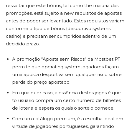
ressaltar que este bónus, tal como the maioria das
promoções, está sujeito a new requisitos de apostas
antes de poder ser levantado. Estes requisitos variam
conforme o tipo de bónus (desportivo systems
casino) e precisam ser cumpridos adentro de um
decidido prazo.
A promoção “Aposta sem Riscos” da Mostbet PT
permite que operating system jogadores façam
uma aposta desportiva sem qualquer risco sobre
perda do preço apostado.
Em qualquer caso, a essência destes jogos é que
to usuário compra um certo número de bilhetes
de loteria e espera os quais o sorteio comece.
Com um catálogo premium, é a escolha ideal em
virtude de jogadores portugueses, garantindo