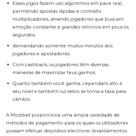
Esses jogos fazem uso algoritmos em pace real,
permitindo apostas rápidas e contralto
multiplicadores, atraindo jogadores que buscam
emoção constante e grandes retornos em poucos
segundos.
demandando somente muitos minutos dos
jogadores e apostadores.
Com cashback, os jogadores têm diversas
maneiras de maximizar teus ganhos.
Quanto também você ganha, cependant alto é
seu nível e também lucrativo se torna a taxa para
câmbio.
A Mostbet proporciona uma ampla variedade de
métodos de pagamento para os quais os utilizadores
possam efetuar depósitos electronic levantamentos