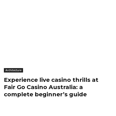
Architecture
Experience live casino thrills at
Fair Go Casino Australia: a
complete beginner’s guide