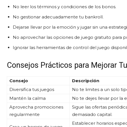
No leer los términos y condiciones de los bonos.
No gestionar adecuadamente tu bankroll.
Dejarse llevar por la emoción y jugar sin una estrategi
No aprovechar las opciones de juego gratuito para pr
Ignorar las herramientas de control del juego disponi
Consejos Prácticos para Mejorar Tu
Consejo
Descripción
Diversifica tus juegos
No te limites a un solo ti
Mantén la calma
No te dejes llevar por la 
Aprovecha promociones
Sigue las ofertas periódi
regularmente
demasiado capital.
Establecer horarios espec
Crea un horario de juego