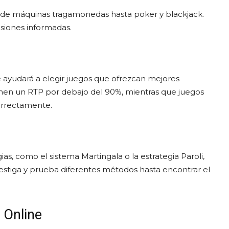
esde máquinas tragamonedas hasta poker y blackjack.
siones informadas.
 ayudará a elegir juegos que ofrezcan mejores
nen un RTP por debajo del 90%, mientras que juegos
orrectamente.
ias, como el sistema Martingala o la estrategia Paroli,
estiga y prueba diferentes métodos hasta encontrar el
 Online