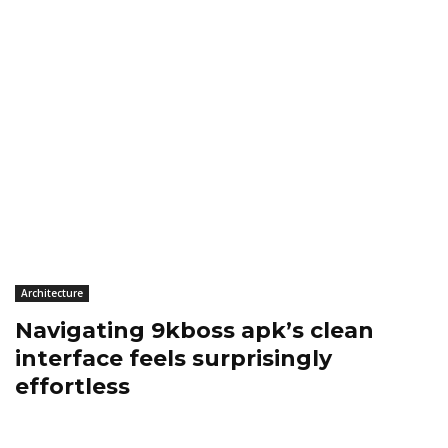
Architecture
Navigating 9kboss apk’s clean
interface feels surprisingly
effortless