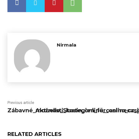
Nirmala
Previous article
Zábavné_možnosti_kasin_online_casino_cz_p
Aktuelle_Strategien_für_onlineca
RELATED ARTICLES