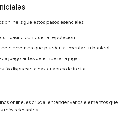
iciales
 online, sigue estos pasos esenciales:
na un casino con buena reputación.
de bienvenida que puedan aumentar tu bankroll.
cada juego antes de empezar a jugar.
tás dispuesto a gastar antes de iniciar.
inos online, es crucial entender varios elementos que
os más relevantes: