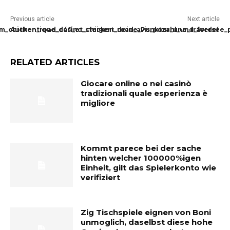
Previous article
Next article
m_chicken_road_casino_steigert_deine_Punktzahl_und_forder
Authentique_défi_et_chicken_road_avis_pour_une_traversée_
RELATED ARTICLES
Giocare online o nei casinò
tradizionali quale esperienza è
migliore
Kommt parece bei der sache
hinten welcher 100000%igen
Einheit, gilt das Spielerkonto wie
verifiziert
Zig Tischspiele eignen von Boni
unmoglich, daselbst diese hohe