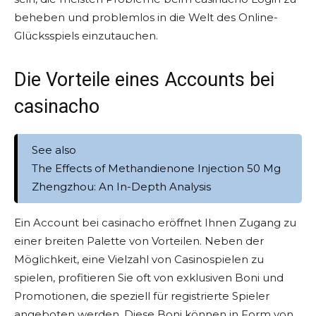
beheben und problemlos in die Welt des Online-
Glücksspiels einzutauchen.
Die Vorteile eines Accounts bei
casinacho
See also
The Effects of Methandienone Injection 50 Mg
Zhengzhou: An In-Depth Analysis
Ein Account bei
casinacho
eröffnet Ihnen Zugang zu
einer breiten Palette von Vorteilen. Neben der
Möglichkeit, eine Vielzahl von Casinospielen zu
spielen, profitieren Sie oft von exklusiven Boni und
Promotionen, die speziell für registrierte Spieler
angeboten werden. Diese Boni können in Form von