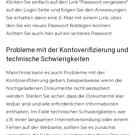
Klicken Sie einfach auf den Link "Passwort vergessen"
auf der Login-Seite und folgen Sie den Anweisungen.
Sie erhalten dann eine E-Mail mit einem Link, über
den Sie ein neues Passwort festlegen können.
Achten Sie auch hier auf ein sicheres Passwort.
Probleme mit der Kontoverifizierung und
technische Schwierigkeiten
Manchmal kann es auch Probleme mit der
Kontoverifizierung geben, beispielsweise wenn die
hochgeladenen Dokumente nicht akzeptiert
werden. Stellen Sie sicher, dass die Dokumente klar
lesbar sind und alle erforderlichen Informationen
enthalten. Im Falle technischer Schwierigkeiten, wie
z.B. einer langsamen Internetverbindung oder einem
Fehler auf der Webseite, sollten Sie es zunächst