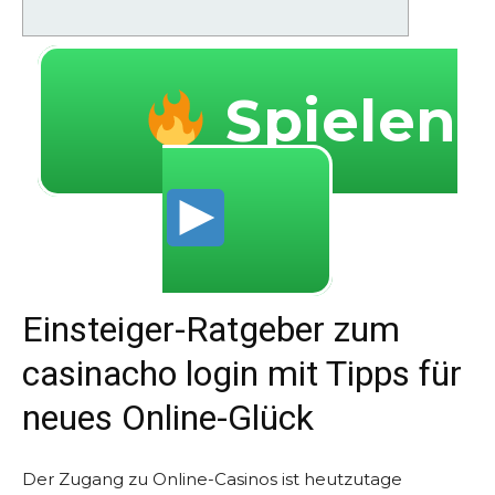
Spielen
Einsteiger-Ratgeber zum
casinacho login mit Tipps für
neues Online-Glück
Der Zugang zu Online-Casinos ist heutzutage