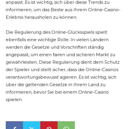
anpasst. Es ist wichtig, sich über diese Trends zu
informieren, um das Beste aus Ihrem Online-Casino-
Erlebnis herausholen zu können.
Die Regulierung des Online-Glücksspiels spielt
ebenfalls eine wichtige Rolle. In vielen Ländern
werden die Gesetze und Vorschriften ständig
angepasst, um einen fairen und sicheren Markt zu
gewährleisten. Diese Regulierung dient dem Schutz
der Spieler und stellt sicher, dass die Online-Casinos
verantwortungsbewusst agieren. Es ist wichtig, sich
über die geltenden Gesetze in Ihrem Land zu
informieren, bevor Sie bei einem Online-Casino
spielen.