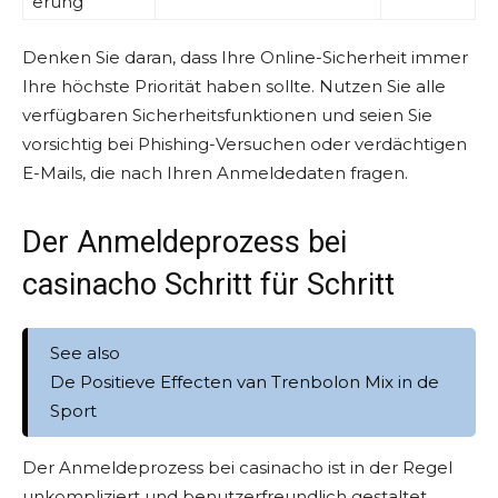
erung
Denken Sie daran, dass Ihre Online-Sicherheit immer
Ihre höchste Priorität haben sollte. Nutzen Sie alle
verfügbaren Sicherheitsfunktionen und seien Sie
vorsichtig bei Phishing-Versuchen oder verdächtigen
E-Mails, die nach Ihren Anmeldedaten fragen.
Der Anmeldeprozess bei
casinacho Schritt für Schritt
See also
De Positieve Effecten van Trenbolon Mix in de
Sport
Der Anmeldeprozess bei
casinacho
ist in der Regel
unkompliziert und benutzerfreundlich gestaltet.