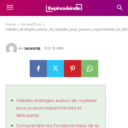
Habiles_stratégies_autour_de_m
Home
Architecture
Habiles_stratégies_autour_de_mystake_pour_joueurs_expérimentés_et_déb
JULY 31, 2026
BY
JACK0135
Habiles stratégies autour de mystake
pour joueurs expérimentés et
débutants
Comprendre les Fondamentaux de la