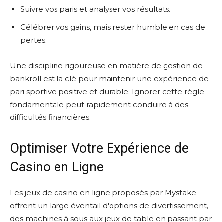
Suivre vos paris et analyser vos résultats.
Célébrer vos gains, mais rester humble en cas de
pertes.
Une discipline rigoureuse en matière de gestion de
bankroll est la clé pour maintenir une expérience de
pari sportive positive et durable. Ignorer cette règle
fondamentale peut rapidement conduire à des
difficultés financières.
Optimiser Votre Expérience de
Casino en Ligne
Les jeux de casino en ligne proposés par Mystake
offrent un large éventail d'options de divertissement,
des machines à sous aux jeux de table en passant par