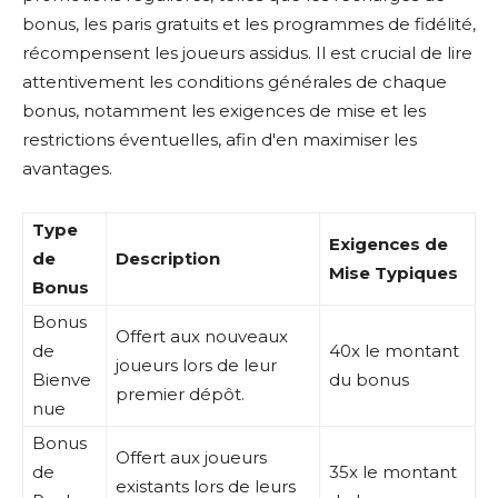
bonus, les paris gratuits et les programmes de fidélité,
récompensent les joueurs assidus. Il est crucial de lire
attentivement les conditions générales de chaque
bonus, notamment les exigences de mise et les
restrictions éventuelles, afin d'en maximiser les
avantages.
Type
Exigences de
de
Description
Mise Typiques
Bonus
Bonus
Offert aux nouveaux
de
40x le montant
joueurs lors de leur
Bienve
du bonus
premier dépôt.
nue
Bonus
Offert aux joueurs
de
35x le montant
existants lors de leurs