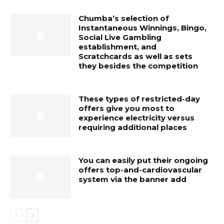
Chumba’s selection of
Instantaneous Winnings, Bingo,
Social Live Gambling
establishment, and
Scratchcards as well as sets
they besides the competition
These types of restricted-day
offers give you most to
experience electricity versus
requiring additional places
You can easily put their ongoing
offers top-and-cardiovascular
system via the banner add