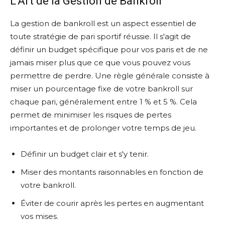
L'Art de la Gestion de Bankroll
La gestion de bankroll est un aspect essentiel de
toute stratégie de pari sportif réussie. Il s'agit de
définir un budget spécifique pour vos paris et de ne
jamais miser plus que ce que vous pouvez vous
permettre de perdre. Une règle générale consiste à
miser un pourcentage fixe de votre bankroll sur
chaque pari, généralement entre 1 % et 5 %. Cela
permet de minimiser les risques de pertes
importantes et de prolonger votre temps de jeu.
Définir un budget clair et s'y tenir.
Miser des montants raisonnables en fonction de
votre bankroll.
Éviter de courir après les pertes en augmentant
vos mises.