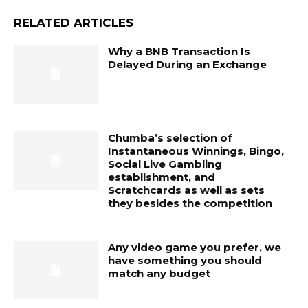
RELATED ARTICLES
Why a BNB Transaction Is
Delayed During an Exchange
Chumba’s selection of
Instantaneous Winnings, Bingo,
Social Live Gambling
establishment, and
Scratchcards as well as sets
they besides the competition
Any video game you prefer, we
have something you should
match any budget