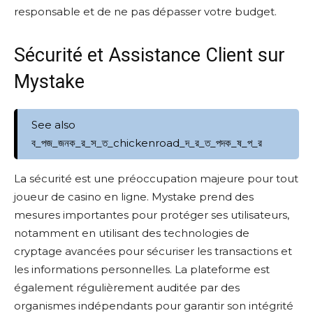
responsable et de ne pas dépasser votre budget.
Sécurité et Assistance Client sur
Mystake
See also
ব_পজ_জনক_র_স_ত_chickenroad_দ_র_ত_পদক_ষ_প_র
La sécurité est une préoccupation majeure pour tout
joueur de casino en ligne. Mystake prend des
mesures importantes pour protéger ses utilisateurs,
notamment en utilisant des technologies de
cryptage avancées pour sécuriser les transactions et
les informations personnelles. La plateforme est
également régulièrement auditée par des
organismes indépendants pour garantir son intégrité