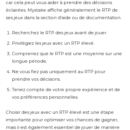
car cela peut vous aider à prendre des décisions
éclairées. Mystake affiche généralement le RTP de
ses jeux dans la section d'aide ou de documentation.
Recherchez le RTP des jeux avant de jouer.
Privilégiez les jeux avec un RTP élevé.
Comprenez que le RTP est une moyenne sur une
longue période.
Ne vous fiez pas uniquement au RTP pour
prendre vos décisions.
Tenez compte de votre propre expérience et de
vos préférences personnelles.
Choisir des jeux avec un RTP élevé est une étape
importante pour optimiser vos chances de gagner,
mais il est également essentiel de jouer de manière