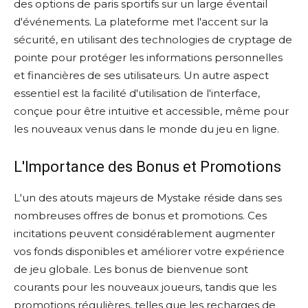
des options de paris sportifs sur un large éventail
d'événements. La plateforme met l'accent sur la
sécurité, en utilisant des technologies de cryptage de
pointe pour protéger les informations personnelles
et financières de ses utilisateurs. Un autre aspect
essentiel est la facilité d'utilisation de l'interface,
conçue pour être intuitive et accessible, même pour
les nouveaux venus dans le monde du jeu en ligne.
L'Importance des Bonus et Promotions
L'un des atouts majeurs de Mystake réside dans ses
nombreuses offres de bonus et promotions. Ces
incitations peuvent considérablement augmenter
vos fonds disponibles et améliorer votre expérience
de jeu globale. Les bonus de bienvenue sont
courants pour les nouveaux joueurs, tandis que les
promotions régulières, telles que les recharges de