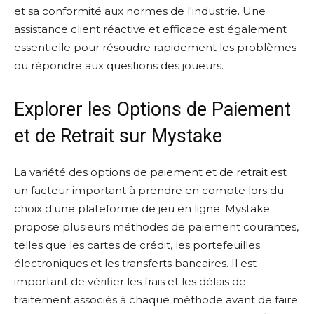
et sa conformité aux normes de l'industrie. Une
assistance client réactive et efficace est également
essentielle pour résoudre rapidement les problèmes
ou répondre aux questions des joueurs.
Explorer les Options de Paiement
et de Retrait sur Mystake
La variété des options de paiement et de retrait est
un facteur important à prendre en compte lors du
choix d'une plateforme de jeu en ligne. Mystake
propose plusieurs méthodes de paiement courantes,
telles que les cartes de crédit, les portefeuilles
électroniques et les transferts bancaires. Il est
important de vérifier les frais et les délais de
traitement associés à chaque méthode avant de faire