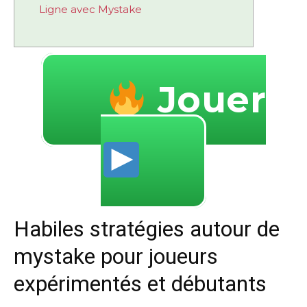
Ligne avec Mystake
Jouer
Habiles stratégies autour de
mystake pour joueurs
expérimentés et débutants