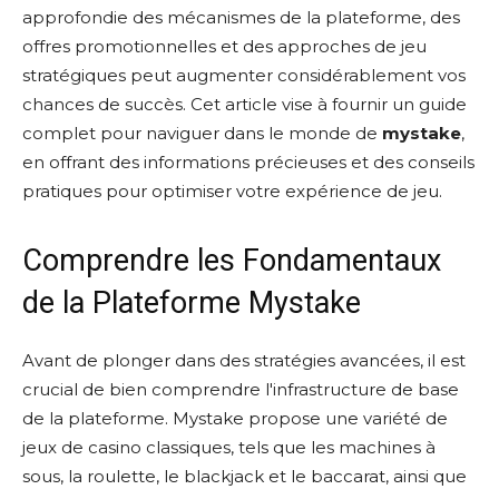
approfondie des mécanismes de la plateforme, des
offres promotionnelles et des approches de jeu
stratégiques peut augmenter considérablement vos
chances de succès. Cet article vise à fournir un guide
complet pour naviguer dans le monde de
mystake
,
en offrant des informations précieuses et des conseils
pratiques pour optimiser votre expérience de jeu.
Comprendre les Fondamentaux
de la Plateforme Mystake
Avant de plonger dans des stratégies avancées, il est
crucial de bien comprendre l'infrastructure de base
de la plateforme. Mystake propose une variété de
jeux de casino classiques, tels que les machines à
sous, la roulette, le blackjack et le baccarat, ainsi que