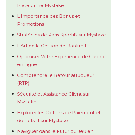
Plateforme Mystake
L'Importance des Bonus et
Promotions
Stratégies de Paris Sportifs sur Mystake
L'Art de la Gestion de Bankroll
Optimiser Votre Expérience de Casino
en Ligne
Comprendre le Retour au Joueur
(RTP)
Sécurité et Assistance Client sur
Mystake
Explorer les Options de Paiement et
de Retrait sur Mystake
Naviguer dans le Futur du Jeu en