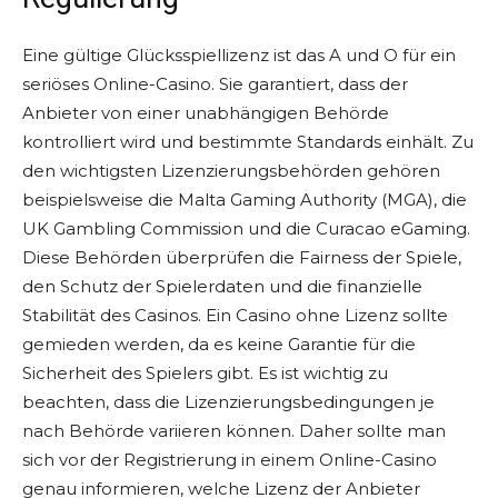
Eine gültige Glücksspiellizenz ist das A und O für ein
seriöses Online-Casino. Sie garantiert, dass der
Anbieter von einer unabhängigen Behörde
kontrolliert wird und bestimmte Standards einhält. Zu
den wichtigsten Lizenzierungsbehörden gehören
beispielsweise die Malta Gaming Authority (MGA), die
UK Gambling Commission und die Curacao eGaming.
Diese Behörden überprüfen die Fairness der Spiele,
den Schutz der Spielerdaten und die finanzielle
Stabilität des Casinos. Ein Casino ohne Lizenz sollte
gemieden werden, da es keine Garantie für die
Sicherheit des Spielers gibt. Es ist wichtig zu
beachten, dass die Lizenzierungsbedingungen je
nach Behörde variieren können. Daher sollte man
sich vor der Registrierung in einem Online-Casino
genau informieren, welche Lizenz der Anbieter