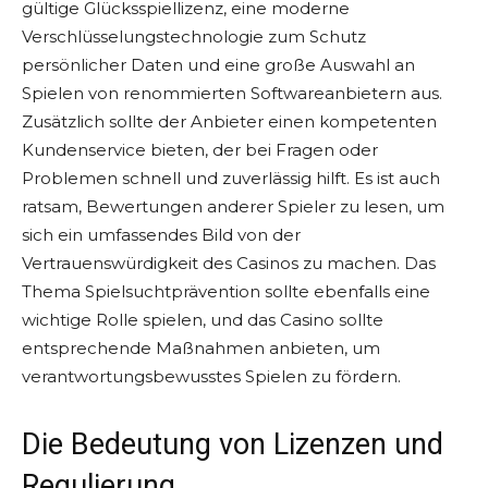
gültige Glücksspiellizenz, eine moderne
Verschlüsselungstechnologie zum Schutz
persönlicher Daten und eine große Auswahl an
Spielen von renommierten Softwareanbietern aus.
Zusätzlich sollte der Anbieter einen kompetenten
Kundenservice bieten, der bei Fragen oder
Problemen schnell und zuverlässig hilft. Es ist auch
ratsam, Bewertungen anderer Spieler zu lesen, um
sich ein umfassendes Bild von der
Vertrauenswürdigkeit des Casinos zu machen. Das
Thema Spielsuchtprävention sollte ebenfalls eine
wichtige Rolle spielen, und das Casino sollte
entsprechende Maßnahmen anbieten, um
verantwortungsbewusstes Spielen zu fördern.
Die Bedeutung von Lizenzen und
Regulierung