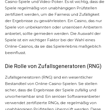
Casino-Spiele und Video-Poker. Es ist wichtig, dass die
Spiele regelmäßig von unabhängigen Prüfstellen
zertifiziert werden, um die Fairness und Zufälligkeit
der Ergebnisse zu gewährleisten. Ein Casino, das nur
Spiele von unbekannten oder unseriösen Anbietern
anbietet, sollte gemieden werden. Die Auswahl der
Spiele ist ein wichtiger Faktor bei der Wahl eines
Online-Casinos, da sie das Spielerlebnis maßgeblich
beeinflusst.
Die Rolle von Zufallsgeneratoren (RNG)
Zufallsgeneratoren (RNG) sind ein wesentlicher
Bestandteil von Online-Casino-Spielen. Sie stellen
sicher, dass die Ergebnisse der Spiele zufällig und
unvorhersehbar sind. Ein seriöser Softwareanbieter
verwendet zertifizierte RNGs, die regelmäßig von
unabhängigen Prüfstellen überprüft werden. Diese