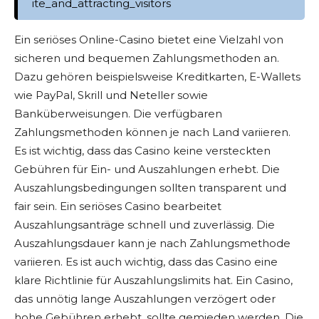
ite_and_attracting_visitors
Ein seriöses Online-Casino bietet eine Vielzahl von
sicheren und bequemen Zahlungsmethoden an.
Dazu gehören beispielsweise Kreditkarten, E-Wallets
wie PayPal, Skrill und Neteller sowie
Banküberweisungen. Die verfügbaren
Zahlungsmethoden können je nach Land variieren.
Es ist wichtig, dass das Casino keine versteckten
Gebühren für Ein- und Auszahlungen erhebt. Die
Auszahlungsbedingungen sollten transparent und
fair sein. Ein seriöses Casino bearbeitet
Auszahlungsanträge schnell und zuverlässig. Die
Auszahlungsdauer kann je nach Zahlungsmethode
variieren. Es ist auch wichtig, dass das Casino eine
klare Richtlinie für Auszahlungslimits hat. Ein Casino,
das unnötig lange Auszahlungen verzögert oder
hohe Gebühren erhebt, sollte gemieden werden. Die