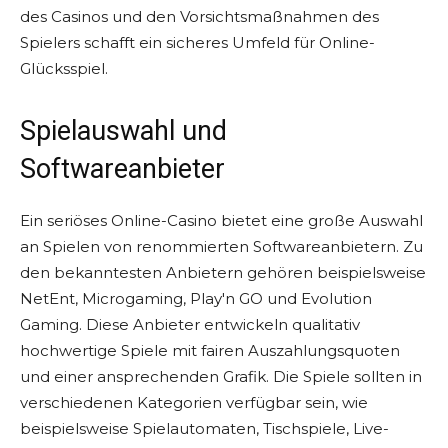
des Casinos und den Vorsichtsmaßnahmen des
Spielers schafft ein sicheres Umfeld für Online-
Glücksspiel.
Spielauswahl und
Softwareanbieter
Ein seriöses Online-Casino bietet eine große Auswahl
an Spielen von renommierten Softwareanbietern. Zu
den bekanntesten Anbietern gehören beispielsweise
NetEnt, Microgaming, Play'n GO und Evolution
Gaming. Diese Anbieter entwickeln qualitativ
hochwertige Spiele mit fairen Auszahlungsquoten
und einer ansprechenden Grafik. Die Spiele sollten in
verschiedenen Kategorien verfügbar sein, wie
beispielsweise Spielautomaten, Tischspiele, Live-