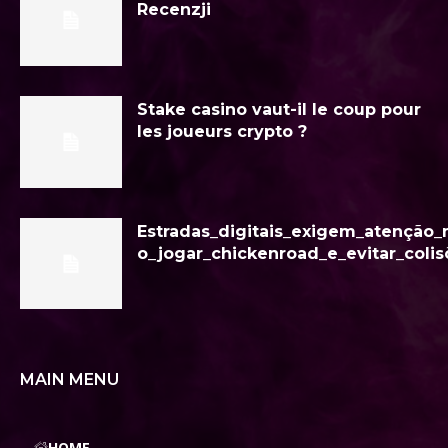
Recenzji
Stake casino vaut-il le coup pour
les joueurs crypto ?
Estradas_digitais_exigem_atenção
o_jogar_chickenroad_e_evitar_colis
MAIN MENU
HOME