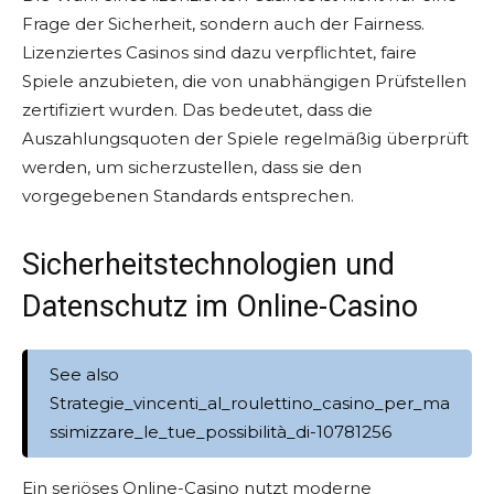
Frage der Sicherheit, sondern auch der Fairness.
Lizenziertes Casinos sind dazu verpflichtet, faire
Spiele anzubieten, die von unabhängigen Prüfstellen
zertifiziert wurden. Das bedeutet, dass die
Auszahlungsquoten der Spiele regelmäßig überprüft
werden, um sicherzustellen, dass sie den
vorgegebenen Standards entsprechen.
Sicherheitstechnologien und
Datenschutz im Online-Casino
See also
Strategie_vincenti_al_roulettino_casino_per_ma
ssimizzare_le_tue_possibilità_di-10781256
Ein seriöses Online-Casino nutzt moderne