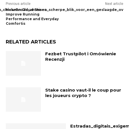
Previous article
Next article
_chickenroad_vereisen_scherpe_blik_voor_een_geslaagde_ov
How On Cloud Shoes
Improve Running
Performance and Everyday
Comfortis
RELATED ARTICLES
Fezbet Trustpilot i Omówienie
Recenzji
Stake casino vaut-il le coup pour
les joueurs crypto ?
Estradas_digitais_exig