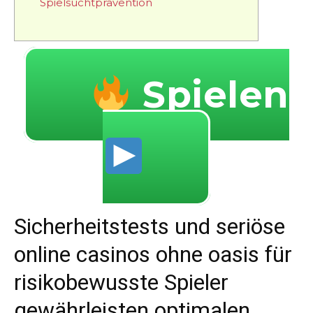
Spielsuchtprävention
Spielen
Sicherheitstests und seriöse
online casinos ohne oasis für
risikobewusste Spieler
gewährleisten optimalen