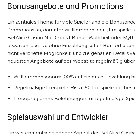
Bonusangebote und Promotions
Ein zentrales Thema für viele Spieler sind die Bonusang
Promotions an, darunter Willkommensboni, Freispiele
BetAlice Casino No Deposit Bonus: Wahrheit oder Mythos 
erwarten, dass sie ohne Einzahlung sofort Boni erhalte
nicht verbriefte Möglichkeit, und die genauen Details va
neuesten Angebote auf der Webseite regelmäßig übe
Willkommensbonus: 100% auf die erste Einzahlung bi
Regelmäßige Freispiele: Bis zu 50 Freispiele bei b
Treueprogramm: Belohnungen für regelmäßige Spie
Spielauswahl und Entwickler
Ein weiterer entscheidender Aspekt des BetAlice Casinos i