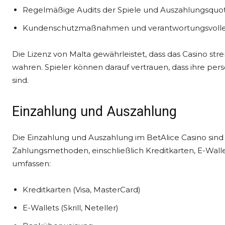
Regelmäßige Audits der Spiele und Auszahlungsquo
Kundenschutzmaßnahmen und verantwortungsvolles
Die Lizenz von Malta gewährleistet, dass das Casino stren
wahren. Spieler können darauf vertrauen, dass ihre per
sind.
Einzahlung und Auszahlung
Die Einzahlung und Auszahlung im BetAlice Casino sind 
Zahlungsmethoden, einschließlich Kreditkarten, E-Wal
umfassen:
Kreditkarten (Visa, MasterCard)
E-Wallets (Skrill, Neteller)