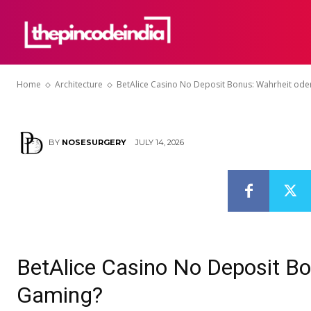
Wahrheit ode
HOME
ABOU
Gaming?
Home
Architecture
BetAlice Casino No Deposit Bonus: Wahrheit od
JULY 14, 2026
BY
NOSESURGERY
BetAlice Casino No Deposit B
Gaming?