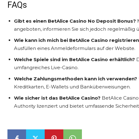
FAQs
Gibt es einen BetAlice Casino No Deposit Bonus?
M
angeboten, informieren Sie sich jedoch regelmäßig 
Wie kann ich mich bei BetAlice Casino registrieren
Ausfüllen eines Anmeldeformulars auf der Website.
Welche Spiele sind im BetAlice Casino erhältlich?
D
umfangreiches Live-Casino.
Welche Zahlungsmethoden kann ich verwenden?
Kreditkarten, E-Wallets und Banküberweisungen.
Wie sicher ist das BetAlice Casino?
BetAlice Casino
Authority lizenziert und bietet umfassende Sicherh