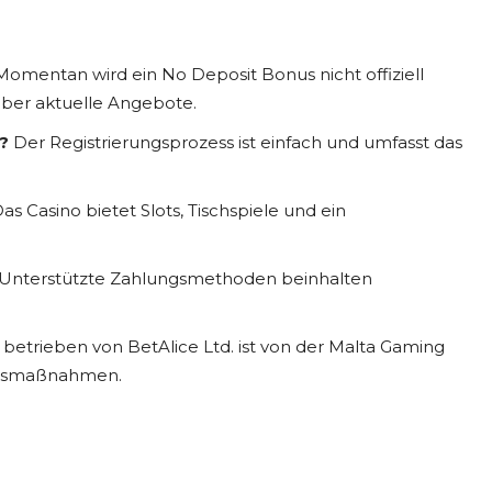
omentan wird ein No Deposit Bonus nicht offiziell
über aktuelle Angebote.
?
Der Registrierungsprozess ist einfach und umfasst das
as Casino bietet Slots, Tischspiele und ein
Unterstützte Zahlungsmethoden beinhalten
 betrieben von BetAlice Ltd. ist von der Malta Gaming
eitsmaßnahmen.