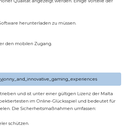
n hoher Qualität angezeigt werden. Einige Vorteile der
 Software herunterladen zu müssen.
er den mobilen Zugang.
ayjonny_and_innovative_gaming_experiences
trieben und ist unter einer gültigen Lizenz der Malta
espektiertesten im Online-Glücksspiel und bedeutet für
spielen. Die Sicherheitsmaßnahmen umfassen:
eler schützen.