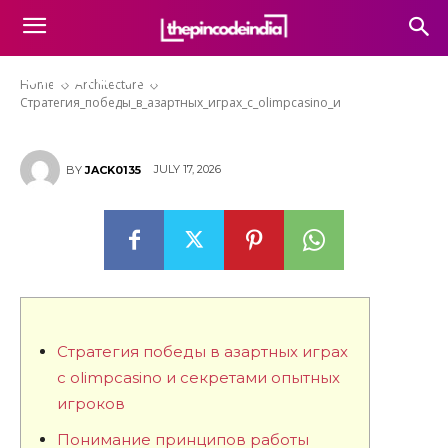
Стратегия_победы_в_азартных_
Home
Architecture
Стратегия_победы_в_азартных_играх_с_olimpcasino_и
JULY 17, 2026
BY
JACK0135
Стратегия победы в азартных играх
с olimpcasino и секретами опытных
игроков
Понимание принципов работы