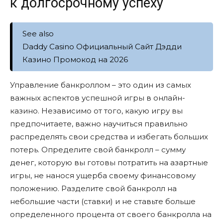
к долгосрочному успеху
See also
Daddy Casino Официальный Сайт Дэдди
Казино Промокод на 2026
Управление банкроллом – это один из самых
важных аспектов успешной игры в онлайн-
казино. Независимо от того, какую игру вы
предпочитаете, важно научиться правильно
распределять свои средства и избегать больших
потерь. Определите свой банкролл – сумму
денег, которую вы готовы потратить на азартные
игры, не нанося ущерба своему финансовому
положению. Разделите свой банкролл на
небольшие части (ставки) и не ставьте больше
определенного процента от своего банкролла на