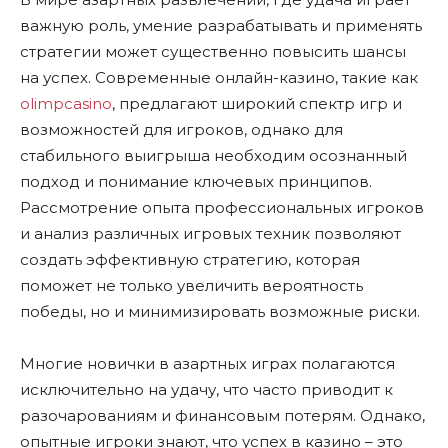
важную роль, умение разрабатывать и применять
стратегии может существенно повысить шансы
на успех. Современные онлайн-казино, такие как
olimpcasino
, предлагают широкий спектр игр и
возможностей для игроков, однако для
стабильного выигрыша необходим осознанный
подход и понимание ключевых принципов.
Рассмотрение опыта профессиональных игроков
и анализ различных игровых техник позволяют
создать эффективную стратегию, которая
поможет не только увеличить вероятность
победы, но и минимизировать возможные риски.
Многие новички в азартных играх полагаются
исключительно на удачу, что часто приводит к
разочарованиям и финансовым потерям. Однако,
опытные игроки знают, что успех в казино – это