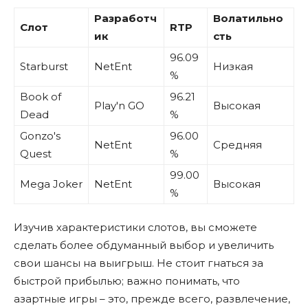
Разработч
Волатильно
Слот
RTP
ик
сть
96.09
Starburst
NetEnt
Низкая
%
Book of
96.21
Play'n GO
Высокая
Dead
%
Gonzo's
96.00
NetEnt
Средняя
Quest
%
99.00
Mega Joker
NetEnt
Высокая
%
Изучив характеристики слотов, вы сможете
сделать более обдуманный выбор и увеличить
свои шансы на выигрыш. Не стоит гнаться за
быстрой прибылью; важно понимать, что
азартные игры – это, прежде всего, развлечение,