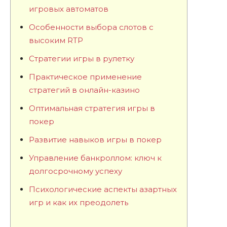
игровых автоматов
Особенности выбора слотов с
высоким RTP
Стратегии игры в рулетку
Практическое применение
стратегий в онлайн-казино
Оптимальная стратегия игры в
покер
Развитие навыков игры в покер
Управление банкроллом: ключ к
долгосрочному успеху
Психологические аспекты азартных
игр и как их преодолеть