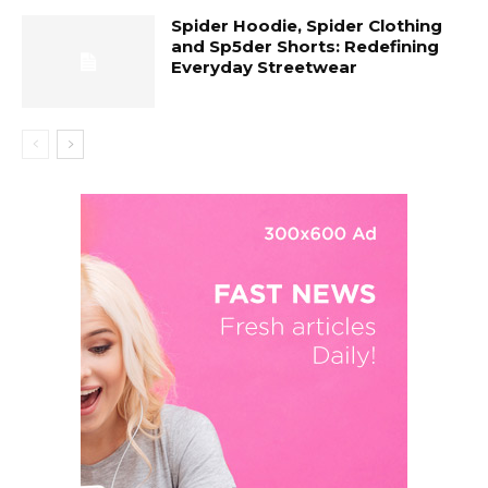
Spider Hoodie, Spider Clothing
and Sp5der Shorts: Redefining
Everyday Streetwear