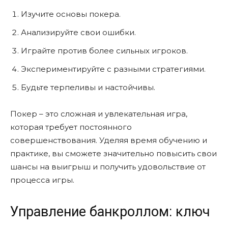
Изучите основы покера.
Анализируйте свои ошибки.
Играйте против более сильных игроков.
Экспериментируйте с разными стратегиями.
Будьте терпеливы и настойчивы.
Покер – это сложная и увлекательная игра,
которая требует постоянного
совершенствования. Уделяя время обучению и
практике, вы сможете значительно повысить свои
шансы на выигрыш и получить удовольствие от
процесса игры.
Управление банкроллом: ключ