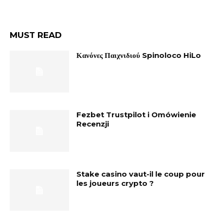
MUST READ
Κανόνες Παιχνιδιού Spinoloco HiLo
Fezbet Trustpilot i Omówienie
Recenzji
Stake casino vaut-il le coup pour
les joueurs crypto ?