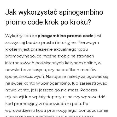
Jak wykorzystać spinogambino
promo code krok po kroku?
Wykorzystanie
spinogambino promo code
jest
zazwyczaj bardzo proste i intuicyjne. Pierwszym
krokiem jest znalezienie aktualnego kodu
promocyjnego, co można zrobić na stronach
internetowych poświęconych kasynom online, w
newsletterze kasyna, czy na profilach mediów
społecznościowych. Następnie należy zalogować się
na swoje konto w Spinogambino, lub zarejestrować
nowe konto, jeśli jeszcze go nie masz. Podczas
rejestracji lub wpłaty depozytu, należy wprowadzić
kod promocyjny w odpowiednim polu. Po
wprowadzeniu kodu promocyjnego, bonus zostanie