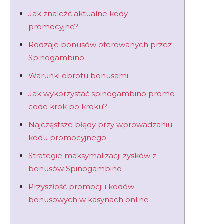
Jak znaleźć aktualne kody
promocyjne?
Rodzaje bonusów oferowanych przez
Spinogambino
Warunki obrotu bonusami
Jak wykorzystać spinogambino promo
code krok po kroku?
Najczęstsze błędy przy wprowadzaniu
kodu promocyjnego
Strategie maksymalizacji zysków z
bonusów Spinogambino
Przyszłość promocji i kodów
bonusowych w kasynach online