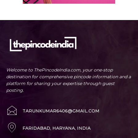
Welcome to ThePincodeIndia.com, your one-stop
destination for comprehensive pincode information and a
platform for sharing your expertise through guest
posting.
TARUNKUMAR6406@GMAIL.COM
FARIDABAD, HARYANA, INDIA