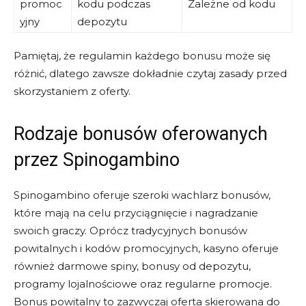
promoc
kodu podczas
Zależne od kodu
yjny
depozytu
Pamiętaj, że regulamin każdego bonusu może się
różnić, dlatego zawsze dokładnie czytaj zasady przed
skorzystaniem z oferty.
Rodzaje bonusów oferowanych
przez Spinogambino
Spinogambino oferuje szeroki wachlarz bonusów,
które mają na celu przyciągnięcie i nagradzanie
swoich graczy. Oprócz tradycyjnych bonusów
powitalnych i kodów promocyjnych, kasyno oferuje
również darmowe spiny, bonusy od depozytu,
programy lojalnościowe oraz regularne promocje.
Bonus powitalny to zazwyczaj oferta skierowana do