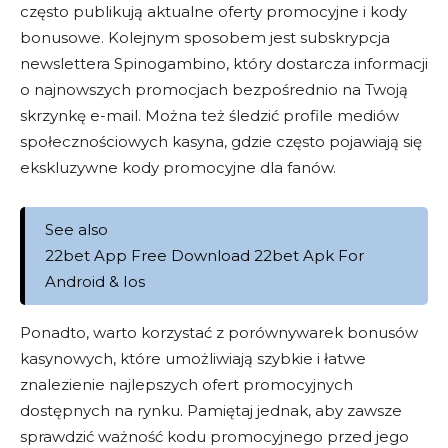
często publikują aktualne oferty promocyjne i kody
bonusowe. Kolejnym sposobem jest subskrypcja
newslettera Spinogambino, który dostarcza informacji
o najnowszych promocjach bezpośrednio na Twoją
skrzynkę e-mail. Można też śledzić profile mediów
społecznościowych kasyna, gdzie często pojawiają się
ekskluzywne kody promocyjne dla fanów.
See also
22bet App Free Download 22bet Apk For
Android & Ios
Ponadto, warto korzystać z porównywarek bonusów
kasynowych, które umożliwiają szybkie i łatwe
znalezienie najlepszych ofert promocyjnych
dostępnych na rynku. Pamiętaj jednak, aby zawsze
sprawdzić ważność kodu promocyjnego przed jego