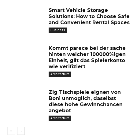
Smart Vehicle Storage
Solutions: How to Choose Safe
and Convenient Rental Spaces
Business
Kommt parece bei der sache
hinten welcher 100000%igen
Einheit, gilt das Spielerkonto
wie verifiziert
Architecture
Zig Tischspiele eignen von
Boni unmoglich, daselbst
diese hohe Gewinnchancen
angebot
Architecture