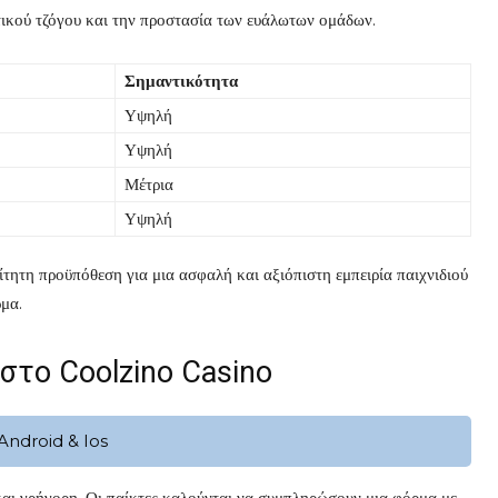
ικού τζόγου και την προστασία των ευάλωτων ομάδων.
Σημαντικότητα
Υψηλή
Υψηλή
Μέτρια
Υψηλή
ητη προϋπόθεση για μια ασφαλή και αξιόπιστη εμπειρία παιχνιδιού
μα.
στο Coolzino Casino
ndroid & Ios
αι γρήγορη. Οι παίκτες καλούνται να συμπληρώσουν μια φόρμα με