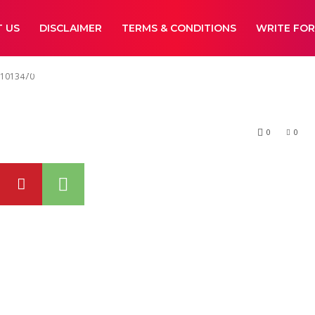
 US
DISCLAIMER
TERMS & CONDITIONS
WRITE FOR
τηρίων_και_ασφαλ
11013470
0
0