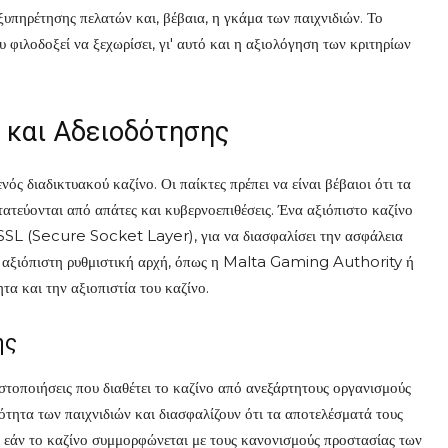
εξυπηρέτησης πελατών και, βέβαια, η γκάμα των παιχνιδιών. Το
 φιλοδοξεί να ξεχωρίσει, γι' αυτό και η αξιολόγηση των κριτηρίων
 και Αδειοδότησης
ός διαδικτυακού καζίνο. Οι παίκτες πρέπει να είναι βέβαιοι ότι τα
ατεύονται από απάτες και κυβερνοεπιθέσεις. Ένα αξιόπιστο καζίνο
 SSL (Secure Socket Layer), για να διασφαλίσει την ασφάλεια
μια αξιόπιστη ρυθμιστική αρχή, όπως η Malta Gaming Authority ή
 και την αξιοπιστία του καζίνο.
ης
ιστοποιήσεις που διαθέτει το καζίνο από ανεξάρτητους οργανισμούς
τητα των παιχνιδιών και διασφαλίζουν ότι τα αποτελέσματά τους
εί εάν το καζίνο συμμορφώνεται με τους κανονισμούς προστασίας των