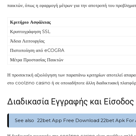
παικτών, όπως η εφαρμογή μέτρων για την αποτροπή του προβληματ
Κριτήριο Ασφάλειας
Κρυπτογράφηση SSL
Άδεια Λειτουργίας
Πιστοποίηση από eCOGRA
Μέτρα Προστασίας Παικτών
Η προσεκτική αξιολόγηση των παραπάνω κριτηρίων αποτελεί απαραίτ
στο coolzino casino ή σε οποιαδήποτε άλλη διαδικτυακή πλατφόρ
Διαδικασία Εγγραφής και Είσοδος 
See also
22bet App Free Download 22bet Apk For A
Η διαδικασία εγγραφής στο coolzino casino είναι συνήθως απλή κ