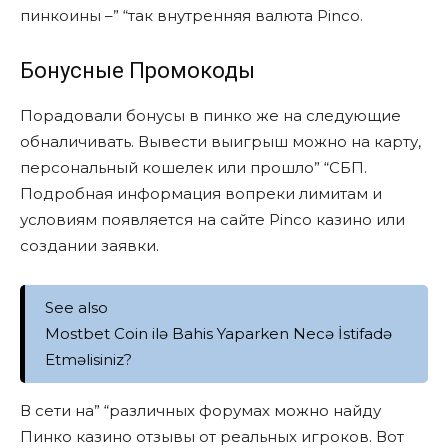
пинкоины –” “так внутренняя валюта Pinсo.
Бонусные Промокоды
Порадовали бонусы в пинко же на следующие
обналичивать. Вывести выигрыш можно на карту,
персональный кошелек или прошло” “СБП.
Подробная информация вопреки лимитам и
условиям появляется на сайте Pinco казино или
создании заявки.
See also
Mostbet Coin ilə Bahis Yaparken Necə İstifadə
Etməlisiniz?
В сети на” “различных форумах можно найду
Пинко казино отзывы от реальных игроков. Вот