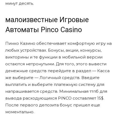
минут десять.
малоизвестные Игровые
Автоматы Pinco Casino
Пинко Казино обеспечивает комфортную игру на
любых устройствах. Бонусы, акции, конкурсы,
викторины и те функции в мобильной версии
остаются нетронутыми. Для того, этого вывести
денежные средств перейдите в раздел — Касса
же выберите — Логичный средств. Введите
выплатить и выберите платежную систему для
напрашивается средств. Минимальная ттпб для
вывода расходующихся PINCO составляет 15$.
После первого депозита бонус пришел еще
моментально.