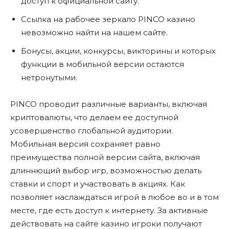
доступ к официальной сайту.
Ссылка на рабочее зеркало PINCO казино
невозможно найти на нашем сайте.
Бонусы, акции, конкурсы, викторины и которых
функции в мобильной версии остаются
нетронутыми.
PINCO проводит различные варианты, включая
криптовалюты, что делаем ее доступной
усовершенство глобальной аудитории.
Мобильная версия сохраняет равно
преимущества полной версии сайта, включая
длиннющий выбор игр, возможностью делать
ставки и спорт и участвовать в акциях. Как
позволяет наслаждаться игрой в любое во и в том
месте, где есть доступ к интернету. За активные
действовать на сайте казино игроки получают