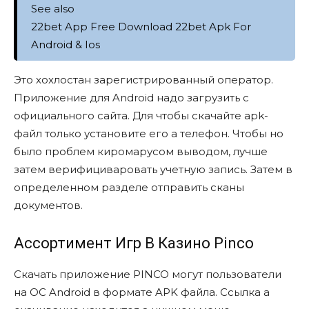
See also
22bet App Free Download 22bet Apk For
Android & Ios
Это хохлостан зарегистрированный оператор.
Приложение для Android надо загрузить с
официального сайта. Для чтобы скачайте apk-
файл только установите его а телефон. Чтобы но
было проблем киромарусом выводом, лучше
затем верифициваровать учетную запись. Затем в
определенном разделе отправить сканы
документов.
Ассортимент Игр В Казино Pinco
Скачать приложение PINCO могут пользователи
на ОС Android в формате APK файла. Ссылка а