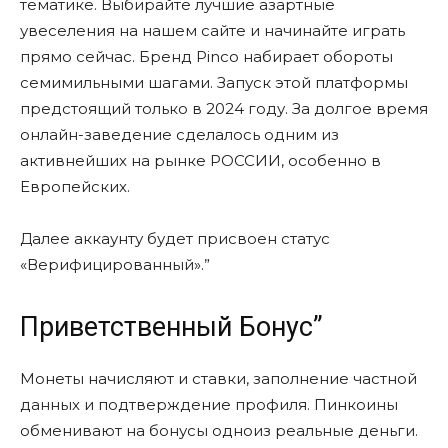
тематике. Выбирайте лучшие азартные
увеселения на нашем сайте и начинайте играть
прямо сейчас. Бренд Pinco набирает обороты
семимильными шагами. Запуск этой платформы
предстоящий только в 2024 году. За долгое время
онлайн-заведение сделалось одним из
активнейших на рынке РОССИИ, особенно в
Европейских.
Далее аккаунту будет присвоен статус
«Верифицированный».”
Приветственный Бонус”
Монеты начисляют и ставки, заполнение частной
данных и подтверждение профиля. Пинкоины
обменивают на бонусы одноиз реальные деньги.