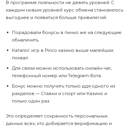
В программе лояльности не девять уровней. C
каждым новым уровней курс обмена становилось
выгоднее и появиться больше привилегий.
Порадовали бонусы в пинко же на следующие
обналичить.
Каталог игр в Pinco казино выше малейших
похвал.
Для связи можно использовать онлайн-чат,
телефонный номер или Telegram-бота.
Бонус можно получить только ддя одного из
разделов — Ставки и спорт или Казино и
только один раз.
Это определяет сохранность персональных
данных всех, кто добирается верификацию и