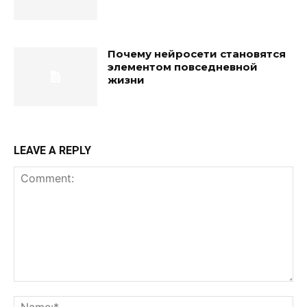
Почему нейросети становятся
элементом повседневной
жизни
LEAVE A REPLY
Comment:
Na