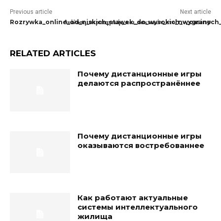
Previous article
Next article
Rozrywka_online_od_niskich_stawek_do_wysokich_wygranych_
Ανάλυση_στρατηγικής_και_τακτικών_στο_nv_casino
RELATED ARTICLES
Почему дистанционные игры
делаются распространённее
Почему дистанционные игры
оказываются востребованнее
Как работают актуальные
системы интеллектуального
жилища