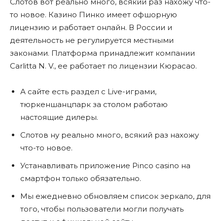
Слотов вот реально много, всякий раз нахожу что-
то новое. Казино Пинко имеет офшорную
лицензию и работает онлайн. В России и
деятельность не регулируется местными
законами. Платформа принадлежит компании
Carlitta N. V., ее работает по лицензии Кюрасао.
А сайте есть раздел с Live-играми,
тюркеншанцпарк за столом работаю
настоящие дилеры.
Слотов ну реально много, всякий раз нахожу
что-то новое.
Устанавливать приложение Pinco casino на
смартфон только обязательно.
Мы ежедневно обновляем список зеркало, для
того, чтобы пользователи могли получать