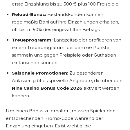
erste Einzahlung bis zu 500 € plus 100 Freispiele.
Reload-Bonus:
Bestandskunden können
regelmäßig Boni auf ihre Einzahlungen erhalten,
oft bis zu 50% des eingezahlten Betrags.
Treueprogramm:
Langzeitspieler profitieren von
einem Treueprogramm, bei dem sie Punkte
sammeln und gegen Freispiele oder Guthaben
eintauschen können.
Saisonale Promotionen:
Zu besonderen
Anlässen gibt es spezielle Angebote, die über den
Nine Casino Bonus Code 2026
aktiviert werden
können.
Um einen Bonus zu erhalten, müssen Spieler den
entsprechenden Promo-Code während der
Einzahlung eingeben. Es ist wichtig, die