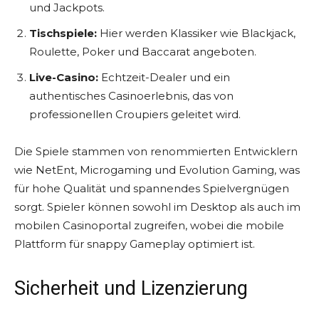
und Jackpots.
Tischspiele:
Hier werden Klassiker wie Blackjack,
Roulette, Poker und Baccarat angeboten.
Live-Casino:
Echtzeit-Dealer und ein
authentisches Casinoerlebnis, das von
professionellen Croupiers geleitet wird.
Die Spiele stammen von renommierten Entwicklern
wie NetEnt, Microgaming und Evolution Gaming, was
für hohe Qualität und spannendes Spielvergnügen
sorgt. Spieler können sowohl im Desktop als auch im
mobilen Casinoportal zugreifen, wobei die mobile
Plattform für snappy Gameplay optimiert ist.
Sicherheit und Lizenzierung