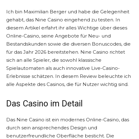
Ich bin Maximilian Berger und habe die Gelegenheit
gehabt, das Nine Casino eingehend zu testen. In
diesem Artikel erfahrt ihr alles Wichtige über dieses
Online-Casino, seine Angebote für Neu- und
Bestandskunden sowie die diversen Bonuscodes, die
für das Jahr 2026 bereitstehen. Nine Casino richtet
sich an alle Spieler, die sowohl klassische
Spielautomaten als auch innovative Live-Casino-
Erlebnisse schätzen. In diesem Review beleuchte ich
alle Aspekte des Casinos, die für Nutzer wichtig sind.
Das Casino im Detail
Das Nine Casino ist ein modernes Online-Casino, das
durch sein ansprechendes Design und
benutzerfreundliche Oberfläche besticht. Die