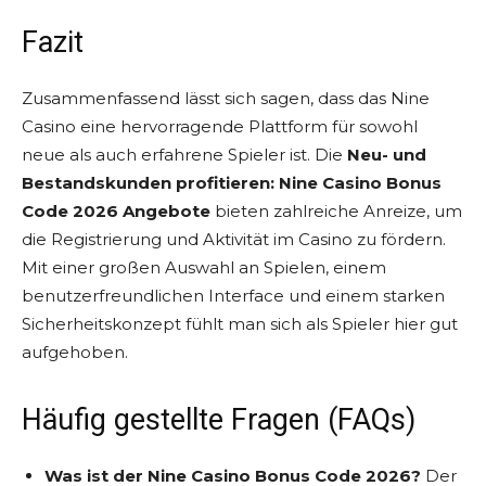
Fazit
Zusammenfassend lässt sich sagen, dass das Nine
Casino eine hervorragende Plattform für sowohl
neue als auch erfahrene Spieler ist. Die
Neu- und
Bestandskunden profitieren: Nine Casino Bonus
Code 2026 Angebote
bieten zahlreiche Anreize, um
die Registrierung und Aktivität im Casino zu fördern.
Mit einer großen Auswahl an Spielen, einem
benutzerfreundlichen Interface und einem starken
Sicherheitskonzept fühlt man sich als Spieler hier gut
aufgehoben.
Häufig gestellte Fragen (FAQs)
Was ist der Nine Casino Bonus Code 2026?
Der