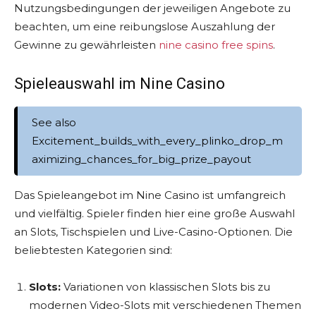
Nutzungsbedingungen der jeweiligen Angebote zu
beachten, um eine reibungslose Auszahlung der
Gewinne zu gewährleisten
nine casino free spins
.
Spieleauswahl im Nine Casino
See also
Excitement_builds_with_every_plinko_drop_m
aximizing_chances_for_big_prize_payout
Das Spieleangebot im Nine Casino ist umfangreich
und vielfältig. Spieler finden hier eine große Auswahl
an Slots, Tischspielen und Live-Casino-Optionen. Die
beliebtesten Kategorien sind:
Slots:
Variationen von klassischen Slots bis zu
modernen Video-Slots mit verschiedenen Themen