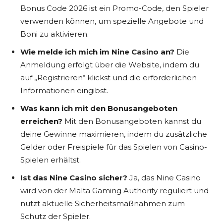
Bonus Code 2026 ist ein Promo-Code, den Spieler
verwenden können, um spezielle Angebote und
Boni zu aktivieren.
Wie melde ich mich im Nine Casino an?
Die
Anmeldung erfolgt über die Website, indem du
auf „Registrieren“ klickst und die erforderlichen
Informationen eingibst.
Was kann ich mit den Bonusangeboten
erreichen?
Mit den Bonusangeboten kannst du
deine Gewinne maximieren, indem du zusätzliche
Gelder oder Freispiele für das Spielen von Casino-
Spielen erhältst.
Ist das Nine Casino sicher?
Ja, das Nine Casino
wird von der Malta Gaming Authority reguliert und
nutzt aktuelle Sicherheitsmaßnahmen zum
Schutz der Spieler.